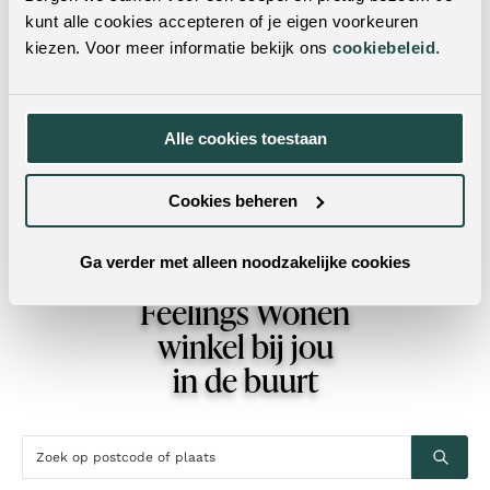
kunt alle cookies accepteren of je eigen voorkeuren
Omdat een modulaire bank zoveel verschillende
kiezen. Voor meer informatie bekijk ons
cookiebeleid
.
opstellingen mogelijk maakt, vinden veel mensen het
fijn om de elementen in het echt te bekijken. In onze
winkels
laten we je graag zien hoe je verschillende
modules met elkaar combineert en welke opstellingen
Alle cookies toestaan
mogelijk zijn. Natuurlijk kun je jouw modulaire bank
ook online samenstellen en bestellen. Zo kies je op
Cookies beheren
jouw eigen manier de bank die past bij jouw woonstijl
en manier van leven.
Ga verder met alleen noodzakelijke cookies
Vind een
Feelings Wonen
winkel bij jou
in de buurt