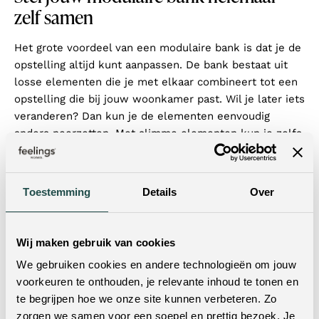
zelf samen
Het grote voordeel van een modulaire bank is dat je de
opstelling altijd kunt aanpassen. De bank bestaat uit
losse elementen die je met elkaar combineert tot een
opstelling die bij jouw woonkamer past. Wil je later iets
veranderen? Dan kun je de elementen eenvoudig
anders neerzetten. Met slimme elementen kun je zelfs
een hoek creëren, waardoor een modulaire bank ook
hoekopstelling
als
gebruikt kan worden. Net als onze
andere banken kun je ook een modulaire bank bij
Toestemming
Details
Over
personaliseren
Feelings Wonen volledig
. Je kiest zelf
uit verschillende stoffen en kleuren uit de Feelings
Wonen stoffencollectie, zodat de bank perfect aansluit
Wij maken gebruik van cookies
stijl
bij jouw
.
We gebruiken cookies en andere technologieën om jouw
Ontdek alle mogelijkheden online en
voorkeuren te onthouden, je relevante inhoud te tonen en
in de winkel
te begrijpen hoe we onze site kunnen verbeteren. Zo
zorgen we samen voor een soepel en prettig bezoek. Je