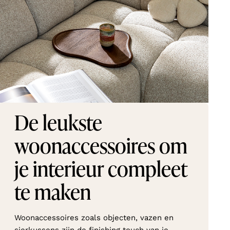
De leukste
woonaccessoires om
je interieur compleet
te maken
Woonaccessoires zoals objecten, vazen en