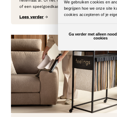
helemaal af. Of het nu om een tv kast op maat
We gebruiken cookies en ande
of een speelgoedkast gaat.
begrijpen hoe we onze site k
cookies accepteren of je eig
Lees verder
→
Ga verder met alleen nood
cookies