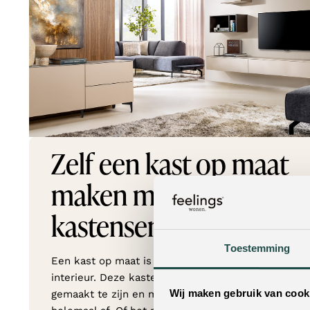
Zelf een kast op maat
maken met
kastenserie Brescia
Toestemming
Een kast op maat is een cadeau voor ieder
interieur. Deze kasten lijken voor jouw huis
Wij maken gebruik van cook
gemaakt te zijn en maken je woonkamer