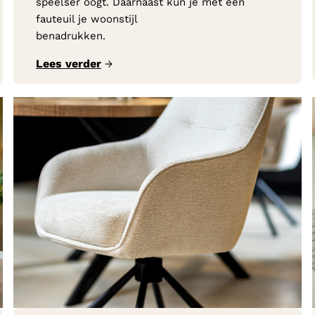
speelser oogt. Daarnaast kun je met een
fauteuil je woonstijl
benadrukken.
Lees verder
→