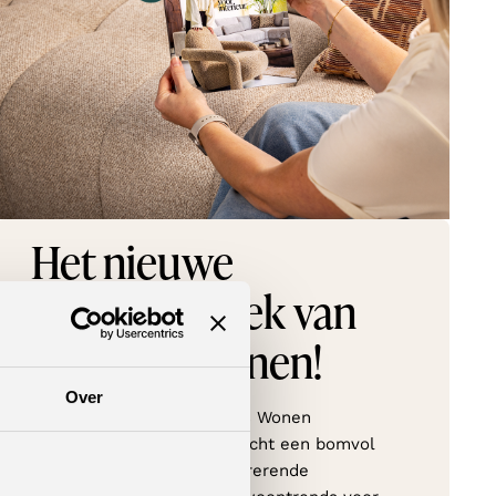
Het nieuwe
inspiratieboek van
Feelings Wonen!
Over
Hoera, het nieuwe Feelings Wonen
inspiratieboek is uit. Verwacht een bomvol
bewaarmagazine met inspirerende