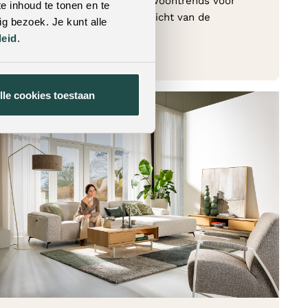
sfeerbeelden, stylingtips, woontrends voor
e inhoud te tonen en te
2026 en een volledig overzicht van de
g bezoek. Je kunt alle
collectie.
leid
.
Lees verder
→
lle cookies toestaan