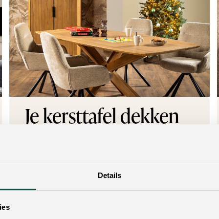
Je kersttafel dekken
doe je zo
Oh dennenboom, oh dennenboom… Het is
aftellen naar kerst. De kersttafel is het hart
Details
van het huis tijdens de feestdagen. Hier schuif
je aan met familie en vrienden voor een
ies
sfeervol samenzijn...