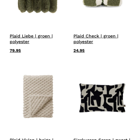
Plaid Liebe | groen |
Plaid Check | groen |
polyester
polyester
79.95
24.95
Plaid Vivian | beige |
Sierkussen Soren | zwart |