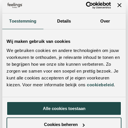
Toestemming
Details
Over
Wij maken gebruik van cookies
We gebruiken cookies en andere technologieën om jouw
voorkeuren te onthouden, je relevante inhoud te tonen en
Sierkussen Carter | crème
Plaid Justin | wit | stof
te begrijpen hoe we onze site kunnen verbeteren. Zo
| polyester
zorgen we samen voor een soepel en prettig bezoek. Je
59.95
19.95
kunt alle cookies accepteren of je eigen voorkeuren
kiezen. Voor meer informatie bekijk ons
cookiebeleid
.
Alle cookies toestaan
Cookies beheren