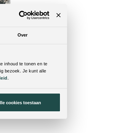
Over
229.-
9.-
e inhoud te tonen en te
g bezoek. Je kunt alle
leid
.
lle cookies toestaan
tikelen