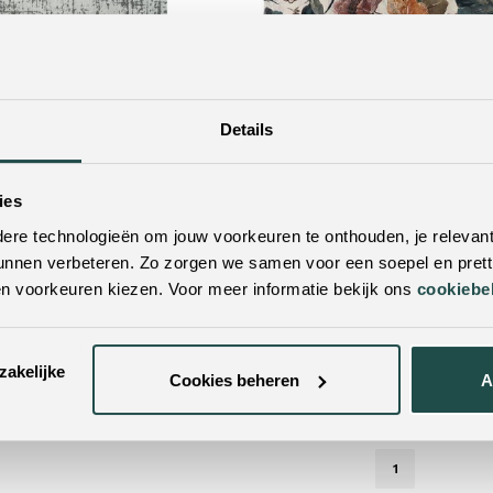
Details
ies
189.-
239.-
28
re technologieën om jouw voorkeuren te onthouden, je relevant
| grijs |
Vloerkleed Rowan |
0x230cm
multi-kleurig |
unnen verbeteren. Zo zorgen we samen voor een soepel en pretti
polypropyleen |
en voorkeuren kiezen. Voor meer informatie bekijk ons
cookiebe
160x230cm
Bestel nu!
zakelijke
Cookies beheren
A
Je hebt gekeken naar 8 van 8 ar
1