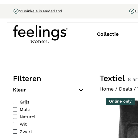
21 winkels in Nederland
U
Collectie
Textiel
Filteren
8 ar
Home
/
Deals
/
Kleur
Online only
Grijs
Multi
Naturel
Wit
Zwart