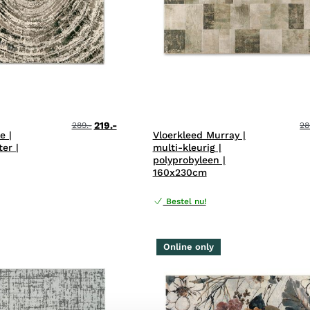
219.-
289.-
28
e |
Vloerkleed Murray |
ter |
multi-kleurig |
polyprobyleen |
160x230cm
Bestel nu!
Online only