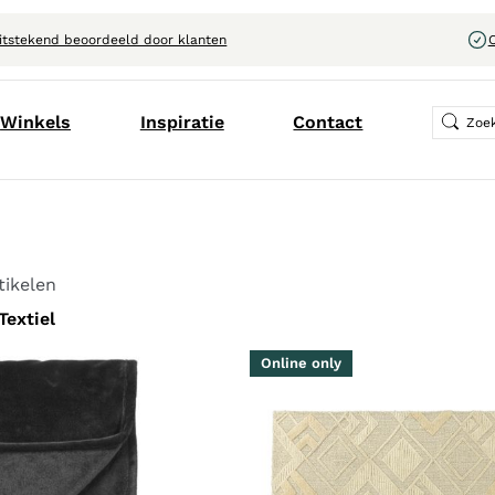
itstekend beoordeeld door klanten
C
Winkels
Inspiratie
Contact
tikelen
Textiel
Online only