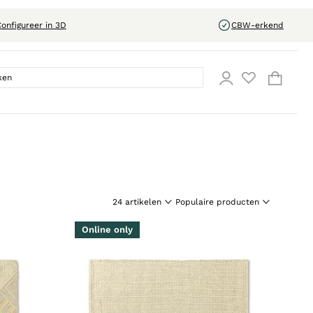
onfigureer in 3D
CBW-erkend
Online only