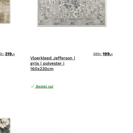
219.-
199.-
9.-
269.-
Vloerkleed Jefferson |
grijs | polyester |
160x230cm
Bestel nu!