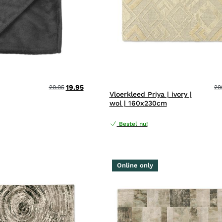
19.95
29.95
29
Vloerkleed Priya | ivory |
wol | 160x230cm
Bestel nu!
Online only