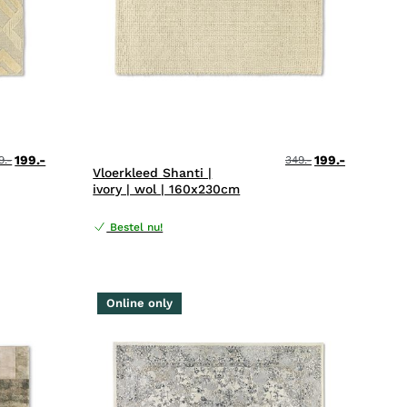
199.-
199.-
9.-
349.-
Vloerkleed Shanti |
ivory | wol | 160x230cm
Bestel nu!
Online only