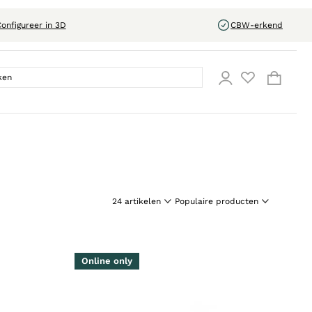
onfigureer in 3D
CBW-erkend
Online only