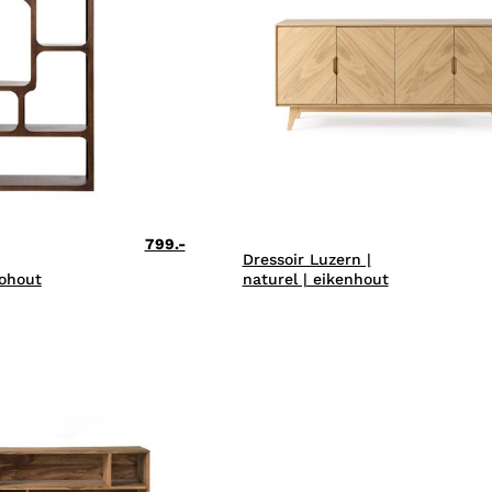
799.-
Dressoir Luzern |
ohout
naturel | eikenhout