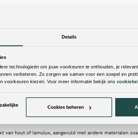
m spullen op te bergen, geven plek aan accessoires en help
Details
tv-dressoirs
: met de juiste kast valt alles op z’n plek en oo
anbod kasten die de rust in jouw thuis teruggeven.
ies
re technologieën om jouw voorkeuren te onthouden, je relevant
 blij van wordt
unnen verbeteren. Zo zorgen we samen voor een soepel en pretti
en voorkeuren kiezen. Voor meer informatie bekijk ons
cookiebe
n, van gesloten opbergkasten tot open boekenkasten en vitri
nnen worden opgeborgen. Zo kies je een kast die past bij hoe j
zakelijke
Cookies beheren
A
t van hout of lamulux, aangevuld met andere materialen zoa