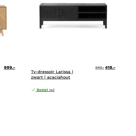
999.-
419.-
649.-
Tv-dressoir Larissa |
zwart | acaciahout
Bestel nu!