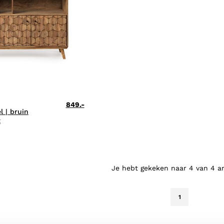
849.-
l | bruin
t
Je hebt gekeken naar 4 van 4 ar
1