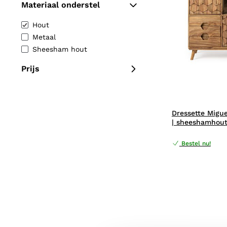
Materiaal onderstel
Hout
Metaal
Sheesham hout
Prijs
Dressette Migue
| sheeshamhou
Bestel nu!