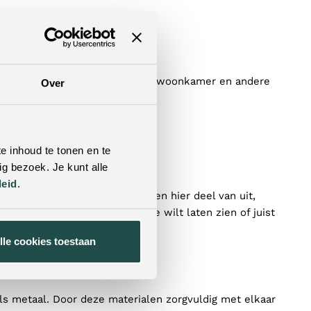
en om overzicht te creëren in de woonkamer en andere
Over
gt de ruimte rustig en verzorgd.
e inhoud te tonen en te
g bezoek. Je kunt alle
leid
.
nekasten. Ook tv-meubels maken hier deel van uit,
e de ruimte gebruikt en wat je wilt laten zien of juist
lle cookies toestaan
ls metaal. Door deze materialen zorgvuldig met elkaar