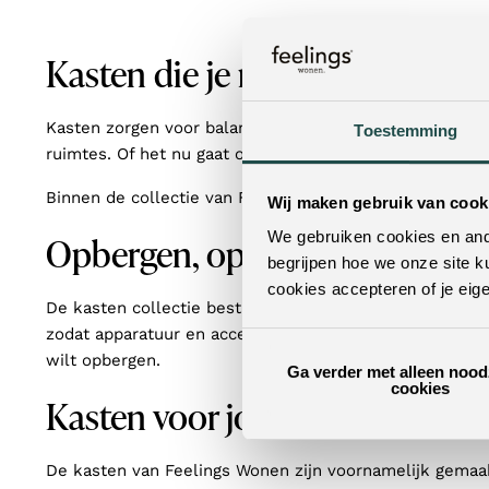
Kasten die je rust brengen
Kasten zorgen voor balans in huis. Ze bieden ruimte o
Toestemming
bergkast
dressoir
ruimtes. Of het nu gaat om een
,
of
Binnen de collectie van Feelings Wonen vind je breed a
Wij maken gebruik van cook
We gebruiken cookies en ande
Opbergen, op de manier waar je
begrijpen hoe we onze site k
cookies accepteren of je eig
De kasten collectie bestaat uit uiteenlopende modelle
zodat apparatuur en accessoires netjes uit het zicht ku
wilt opbergen.
Ga verder met alleen nood
cookies
Kasten voor jouw stijl
De kasten van Feelings Wonen zijn voornamelijk gemaak