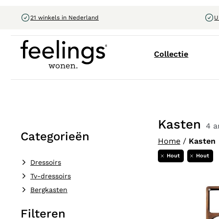
21 winkels in Nederland
U
Collectie
Kasten
4 a
Categorieën
Home
/
Kasten
Hout
Hout
Dressoirs
Tv-dressoirs
Bergkasten
Filteren