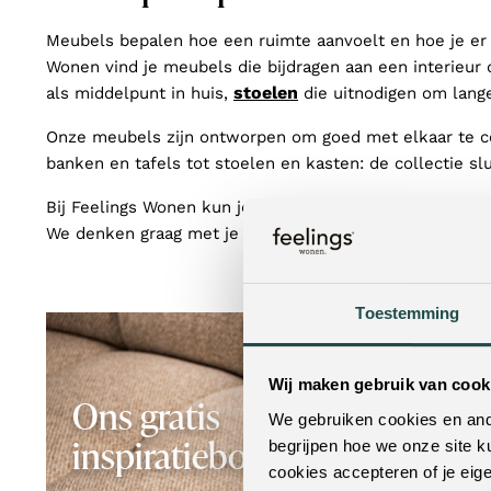
Meubels bepalen hoe een ruimte aanvoelt en hoe je er d
Wonen vind je meubels die bijdragen aan een interieur 
stoelen
als middelpunt in huis,
die uitnodigen om lange
Onze meubels zijn ontworpen om goed met elkaar te com
banken en tafels tot stoelen en kasten: de collectie slu
Bij Feelings Wonen kun je meubels online bekijken en 
We denken graag met je mee, zodat je de beste keuze
Toestemming
Wij maken gebruik van cook
Ons gratis
We gebruiken cookies en ande
inspiratieboek
begrijpen hoe we onze site k
cookies accepteren of je eig