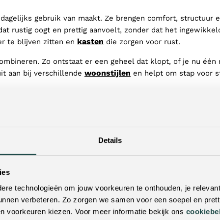
agelijks gebruik van maakt. Ze brengen comfort, structuur e
dat rustig oogt en prettig aanvoelt, zonder dat het ingewikk
kasten
r te blijven zitten en
die zorgen voor rust.
bineren. Zo ontstaat er een geheel dat klopt, of je nu één 
woonstijlen
it aan bij verschillende
en helpt om stap voor s
winkels
bestellen, of langskomen in een van onze
om inspirat
 kunt maken.
Details
ies
re technologieën om jouw voorkeuren te onthouden, je relevant
unnen verbeteren. Zo zorgen we samen voor een soepel en pretti
en voorkeuren kiezen. Voor meer informatie bekijk ons
cookiebe