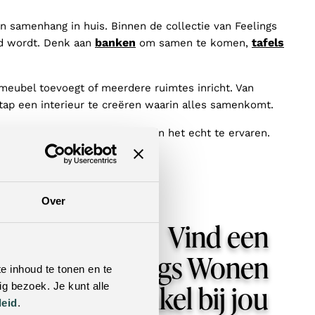
n samenhang in huis. Binnen de collectie van Feelings
banken
tafels
eld wordt. Denk aan
om samen te komen,
meubel toevoegt of meerdere ruimtes inricht. Van
tap een interieur te creëren waarin alles samenkomt.
ie op te doen en de collectie in het echt te ervaren.
Over
Vind een
Feelings Wonen
e inhoud te tonen en te
winkel bij jou
g bezoek. Je kunt alle
leid
.