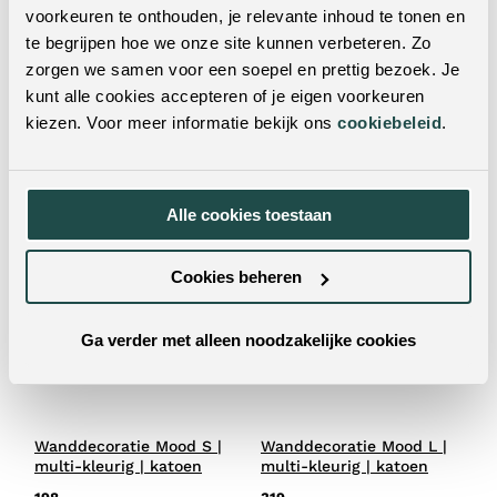
voorkeuren te onthouden, je relevante inhoud te tonen en
te begrijpen hoe we onze site kunnen verbeteren. Zo
zorgen we samen voor een soepel en prettig bezoek. Je
Schaal Melissa | zand |
Wanddecoratie Gorilla |
kunt alle cookies accepteren of je eigen voorkeuren
metaal
multi-kleurig | canvas
kiezen. Voor meer informatie bekijk ons
cookiebeleid
.
49.95
299.-
Alle cookies toestaan
Cookies beheren
Ga verder met alleen noodzakelijke cookies
Wanddecoratie Mood S |
Wanddecoratie Mood L |
multi-kleurig | katoen
multi-kleurig | katoen