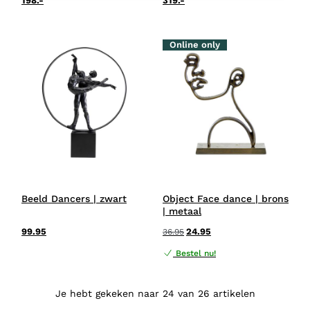
198.-
319.-
Online only
Beeld Dancers | zwart
Object Face dance | brons
| metaal
99.95
24.95
36.95
Bestel nu!
Je hebt gekeken naar 24 van 26 artikelen