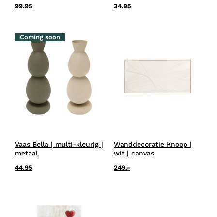
99.95
34.95
Coming soon
Vaas Bella | multi-kleurig |
Wanddecoratie Knoop |
metaal
wit | canvas
44.95
249.-