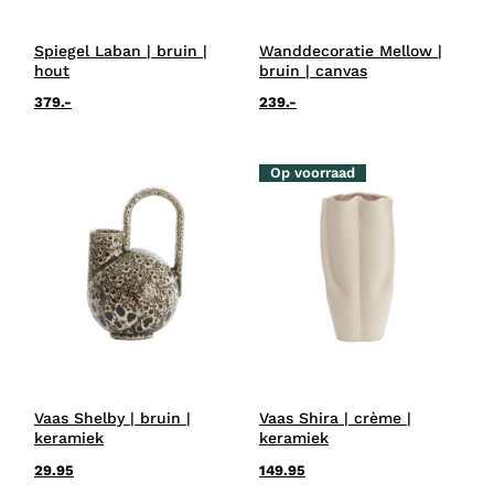
Spiegel Laban | bruin |
Wanddecoratie Mellow |
hout
bruin | canvas
379.-
239.-
Op voorraad
Vaas Shelby | bruin |
Vaas Shira | crème |
keramiek
keramiek
29.95
149.95