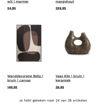
wit | marmer
mangohout
54.95
259.95
Wanddecoratie Bello |
Vaas Kiki | bruin |
bruin | canvas
keramiek
149.95
26.95
Je hebt gekeken naar 24 van 38 artikelen