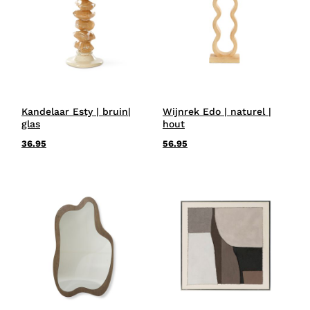
Kandelaar Esty | bruin|
Wijnrek Edo | naturel |
glas
hout
36.95
56.95