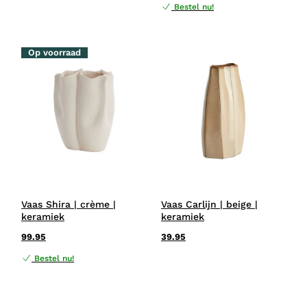
Bestel nu!
Op voorraad
Vaas Shira | crème |
Vaas Carlijn | beige |
keramiek
keramiek
99.95
39.95
Bestel nu!