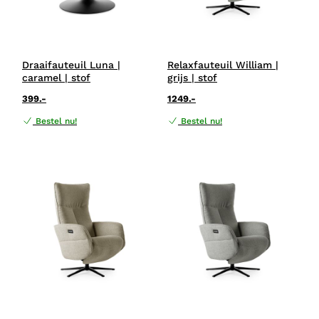
Draaifauteuil Luna |
Relaxfauteuil William |
caramel | stof
grijs | stof
399.-
1249.-
Bestel nu!
Bestel nu!