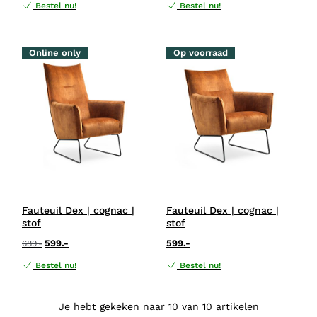
Bestel nu!
Bestel nu!
Online only
Op voorraad
Fauteuil Dex | cognac |
Fauteuil Dex | cognac |
stof
stof
599.-
599.-
689.-
Bestel nu!
Bestel nu!
Je hebt gekeken naar 10 van 10 artikelen