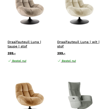
Draaifauteuil Luna |
Draaifauteuil Luna | wit |
taupe | stof
stof
399.-
399.-
Bestel nu!
Bestel nu!