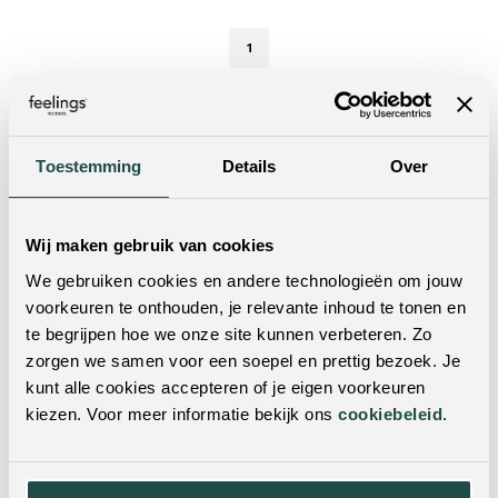
1
Onmisbaar in je interieur: een fauteuil
Toestemming
Details
Over
Een fauteuil is onmisbaar in je interieur. In de zithoek
zorgt een fauteuil voor een extra zitplaats en een
speels accent. Ook in een leeg hoekje van de
Wij maken gebruik van cookies
woonkamer of slaapkamer komt een fauteuil goed tot
We gebruiken cookies en andere technologieën om jouw
zijn recht, bijvoorbeeld als comfortabele leesplek of
voorkeuren te onthouden, je relevante inhoud te tonen en
als sfeervolle toevoeging dat de ruimte compleet
te begrijpen hoe we onze site kunnen verbeteren. Zo
maakt.
zorgen we samen voor een soepel en prettig bezoek. Je
Wat kies je: een fauteuil of
kunt alle cookies accepteren of je eigen voorkeuren
relaxfauteuil?
kiezen. Voor meer informatie bekijk ons
cookiebeleid
.
Binnen de collectie van Feelings Wonen vind je zowel
fauteuil
fauteuils als relaxfauteuils. Een
wordt vaak