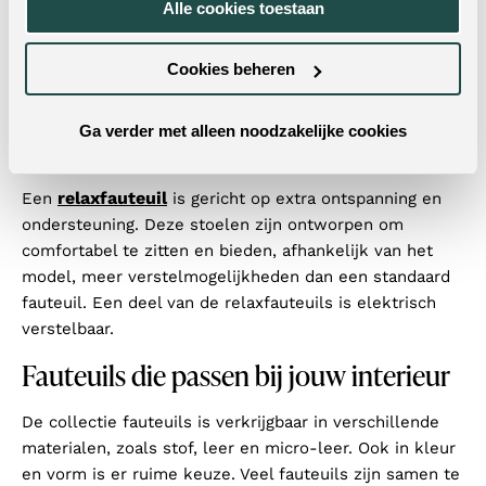
Alle cookies toestaan
gekozen vanwege de vorm en uitstraling en past goed
in uiteenlopende interieurs. Veel modellen zijn echte
Cookies beheren
blikvangers en dragen bij aan de sfeer in de ruimte.
Zoek je een extra flexibiliteit en een speelse
draaifauteuil
toevoeging? De
kan een geweldige
Ga verder met alleen noodzakelijke cookies
oplossing voor jou zijn.
relaxfauteuil
Een
is gericht op extra ontspanning en
ondersteuning. Deze stoelen zijn ontworpen om
comfortabel te zitten en bieden, afhankelijk van het
model, meer verstelmogelijkheden dan een standaard
fauteuil. Een deel van de relaxfauteuils is elektrisch
verstelbaar.
Fauteuils die passen bij jouw interieur
De collectie fauteuils is verkrijgbaar in verschillende
materialen, zoals stof, leer en micro-leer. Ook in kleur
en vorm is er ruime keuze. Veel fauteuils zijn samen te