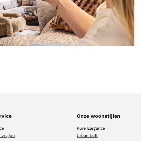
rvice
Onze woonstijlen
ce
Pure Elegance
 vragen
Urban Loft