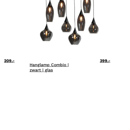
209.-
399.-
Hanglamp Combio |
zwart | glas