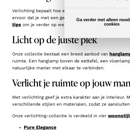
Verlichting bepaalt hoe een ruimte aanvoelt. Met de jui
ervoor dat je met een gerust gevoel naar je interieur ki
Ga verder met alleen nood
cookies
tips
om je verder op weg te helpen!
Licht op de juiste plek
hanglam
Onze collectie bestaat een breed aanbod van
ruimte. Een hanglamp boven de eettafel, een vloerlamp 
natuurlijke manier met elkaar te verbinden.
Verlicht je ruimte op jouw man
Met verlichting geef je extra karakter aan je interieur. 
verschillende stijlen en materialen, zodat ze aansluiten b
woonstij
Onze verlichting-collectie is verdeeld in vier
Pure Elegance