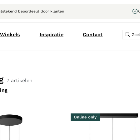
itstekend beoordeeld door klanten
C
Winkels
Inspiratie
Contact
g
7 artikelen
ting
Online only