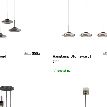
359.-
449.-
44
ond |
Hanglamp Ufo | zwart |
glas
Bestel nu!