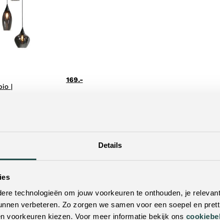
169.-
io |
Je hebt gekeken naar 7 van 7 ar
Details
1
ies
re technologieën om jouw voorkeuren te onthouden, je relevant
unnen verbeteren. Zo zorgen we samen voor een soepel en pretti
dat je mist
en voorkeuren kiezen. Voor meer informatie bekijk ons
cookiebe