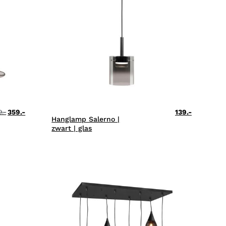
359.-
139.-
9.-
Hanglamp Salerno |
zwart | glas