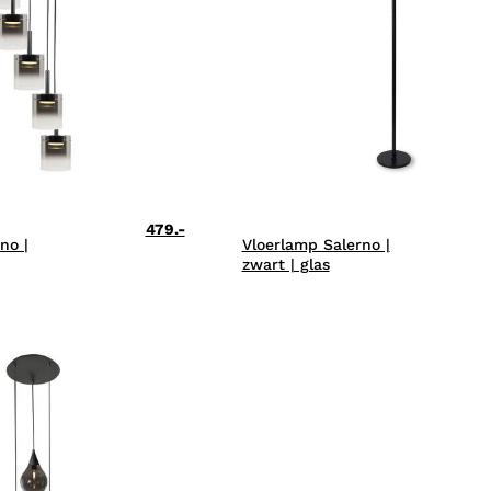
479.-
no |
Vloerlamp Salerno |
zwart | glas