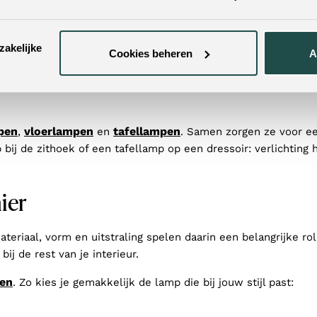
ste lampen ontstaat sfeer, rust en samenhang in huis. Het juis
jkt, op elk moment van de dag. Ben jij nog zoekende in de jui
zakelijke
Cookies beheren
A
pen
vloerlampen
tafellampen
,
en
. Samen zorgen ze voor ee
bij de zithoek of een tafellamp op een dressoir: verlichting 
ier
Materiaal, vorm en uitstraling spelen daarin een belangrijke ro
ij de rest van je interieur.
len
. Zo kies je gemakkelijk de lamp die bij jouw stijl past: