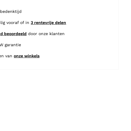
 bedenktijd
ilig vooraf of in
3 rentevrije delen
nd beoordeeld
door onze klanten
BW garantie
en van
onze winkels