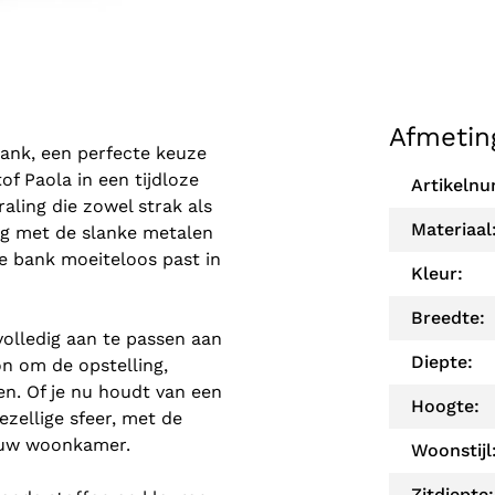
Afmetin
bank, een perfecte keuze
of Paola in een tijdloze
Artikeln
raling die zowel strak als
Materiaal
ing met de slanke metalen
de bank moeiteloos past in
Kleur:
Breedte:
volledig aan te passen aan
Diepte:
n om de opstelling,
en. Of je nu houdt van een
Hoogte:
ezellige sfeer, met de
jouw woonkamer.
Woonstijl
Zitdiepte: