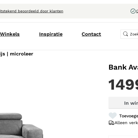
itstekend beoordeeld door klanten
C
Winkels
Inspiratie
Contact
ijs | microleer
Bank Ava
149
In wi
Toevoege
Alleen verk