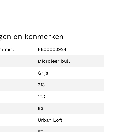
gen en kenmerken
ummer:
FE00003924
:
Microleer bull
Grijs
213
103
83
:
Urban Loft
57