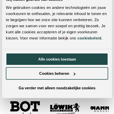
Zithoogte:
45
We gebruiken cookies en andere technologieën om jouw
Alleen verkrijgbaar in
voorkeuren te onthouden, je relevante inhoud te tonen en
Levertijd:
onze winkels – niet
te begrijpen hoe we onze site kunnen verbeteren. Zo
online te bestellen.
Zitcomfort:
Sandwich polyether
zorgen we samen voor een soepel en prettig bezoek. Je
kunt alle cookies accepteren of je eigen voorkeuren
Wil je dit product in het echt zien?
kiezen. Voor meer informatie bekijk ons
cookiebeleid
.
Je kunt dit product ook in een van onze woonwinkels
bekijken. Met vestigingen door heel Nederland & België
Alle cookies toestaan
is er altijd een winkel bij jou in de buurt! Door je
postcode of woonplaats in te vulling in de zoekbalk,
Cookies beheren
vind je met één klik de dichtstbijzijnde winkels.
Ga verder met alleen noodzakelijke cookies