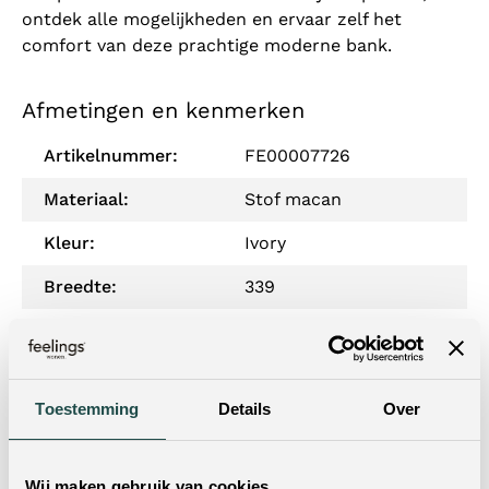
ontdek alle mogelijkheden en ervaar zelf het
comfort van deze prachtige moderne bank.
Afmetingen en kenmerken
Artikelnummer:
FE00007726
Materiaal:
Stof macan
Kleur:
Ivory
Breedte:
339
Diepte:
230
Hoogte:
83
Toestemming
Details
Over
Woonstijl:
Modern Mix
Zitdiepte:
54
Wij maken gebruik van cookies