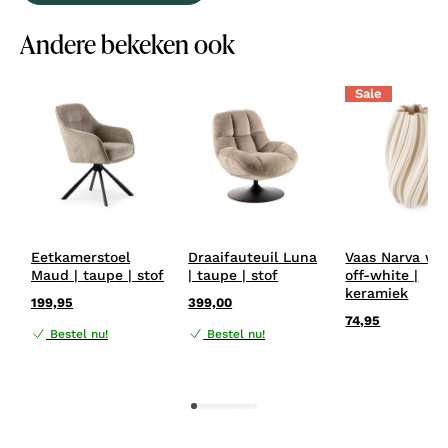
Andere bekeken ook
Sale
Eetkamerstoel
Draaifauteuil Luna
Vaas Narva wit
Maud | taupe | stof
| taupe | stof
off-white |
keramiek
199,95
399,00
74,95
Bestel nu!
Bestel nu!
1
2
3
4
5
6
7
8
9
10
11
12