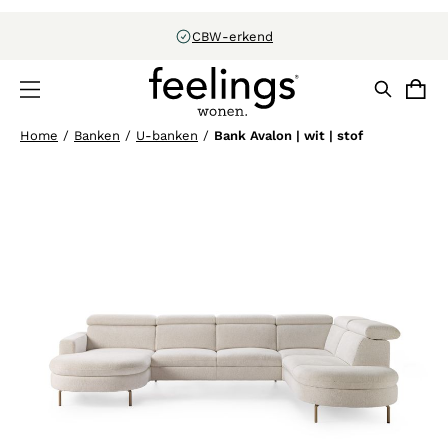
Configureer in 3D
Home
/
Banken
/
U-banken
/
Bank Avalon | wit | stof