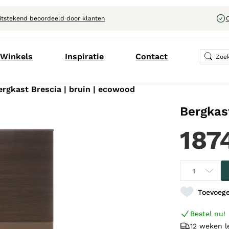
itstekend beoordeeld door klanten
C
Winkels
Inspiratie
Contact
ergkast Brescia | bruin | ecowood
Bergkas
187
Toevoege
Bestel nu!
12 weken l