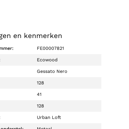
gen en kenmerken
ummer:
FE00007821
:
Ecowood
Gessato Nero
128
41
128
:
Urban Loft
 onderstel:
Metaal