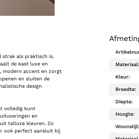
Afmetin
Artikeln
strak als praktisch is.
aalt de kast luxe en
Materiaal
l, modern accent en zorgt
Kleur:
 openen en sluiten de
alistische design
Breedte:
Diepte:
t volledig kunt
Hoogte:
 uitvoeringen en
it talloze kleuren. Zo
Woonstijl
r ook perfect aansluit bij
Materiaal