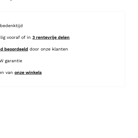
 bedenktijd
ilig vooraf of in
3 rentevrije delen
nd beoordeeld
door onze klanten
BW garantie
en van
onze winkels