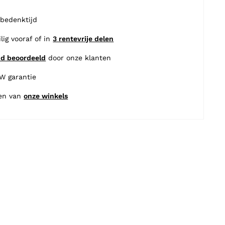
 bedenktijd
ilig vooraf of in
3 rentevrije delen
nd beoordeeld
door onze klanten
BW garantie
en van
onze winkels