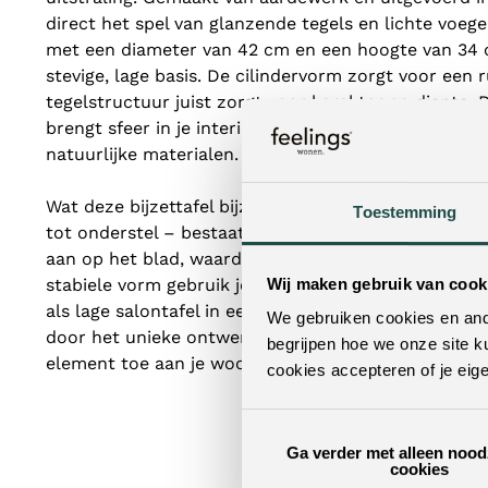
direct het spel van glanzende tegels en lichte voeg
met een diameter van 42 cm en een hoogte van 34 c
stevige, lage basis. De cilindervorm zorgt voor een ru
tegelstructuur juist zorgt voor karakter en diepte
brengt sfeer in je interieur en laat zich mooi combi
natuurlijke materialen.
Wat deze bijzettafel bijzonder maakt, is dat het vol
Toestemming
tot onderstel – bestaat uit tegels. Het matchende o
aan op het blad, waardoor het geheel één krachtig 
Wij maken gebruik van cook
stabiele vorm gebruik je TileTastic eenvoudig als bijz
als lage salontafel in een zithoek. De tafel is niet p
We gebruiken cookies en ande
door het unieke ontwerp voeg je in één keer een opv
begrijpen hoe we onze site k
element toe aan je woonruimte.
cookies accepteren of je eig
Ga verder met alleen nood
cookies