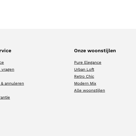
rvice
Onze woonstijlen
ce
Pure Elegance
 vragen
Urban Loft
Retro Chic
 & annuleren
Modern Mix
Alle woonstijlen
rantie