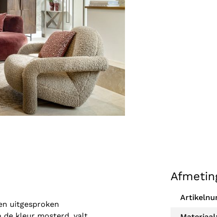
Afmetin
Artikeln
een uitgesproken
 de kleur mosterd, valt
Materiaal