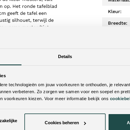
en op. Het ronde tafelblad
Kleur:
m geeft de tafel een
stig silhouet, terwijl de
Breedte:
. De warme mosterdtint
neren met hout, stof en
Diepte:
Hoogte:
ledige ontwerp – van blad
Details
Woonstijl
nderstel sluit naadloos
object vormt. Dankzij de
Materiaal
ies
ettafel naast je bank of
Bladvorm
ersonaliseerbaar, maar
re technologieën om jouw voorkeuren te onthouden, je relevant
allend en sfeervol
unnen verbeteren. Zo zorgen we samen voor een soepel en pretti
Lades:
en voorkeuren kiezen. Voor meer informatie bekijk ons
cookiebe
Levertijd:
zakelijke
Cookies beheren
A