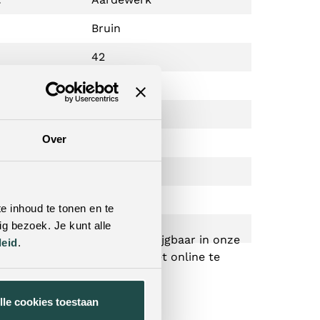
Bruin
42
42
34
Over
:
Retro Chic
 onderstel:
Aardewerk
:
Rond
e inhoud te tonen en te
g bezoek. Je kunt alle
Nee
Alleen verkrijgbaar in onze
leid
.
winkels - niet online te
bestellen.
lle cookies toestaan