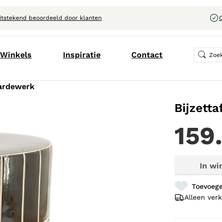
itstekend beoordeeld door klanten
C
Winkels
Inspiratie
Contact
 Aardewerk
Bijzetta
159
In wi
Toevoege
Alleen verk