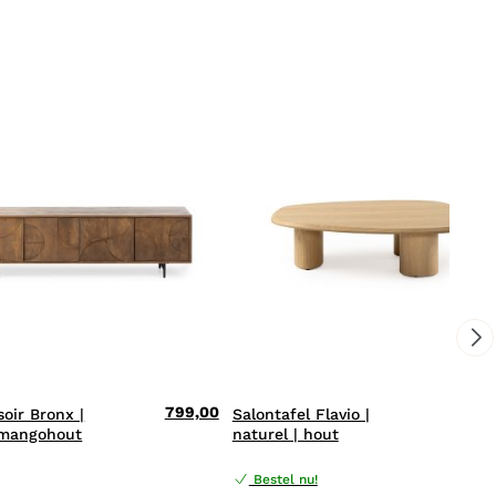
799,00
479,
soir Bronx |
Salontafel Flavio |
 mangohout
naturel | hout
Bestel nu!