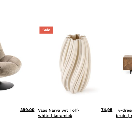
Sale
399,00
74,95
|
Vaas Narva wit | off-
Tv-dres
white | keramiek
bruin |