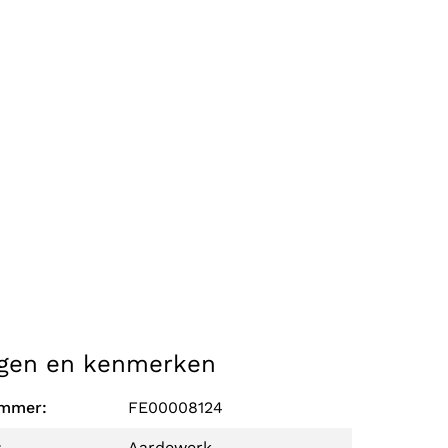
gen en kenmerken
ummer:
FE00008124
:
Aardewerk