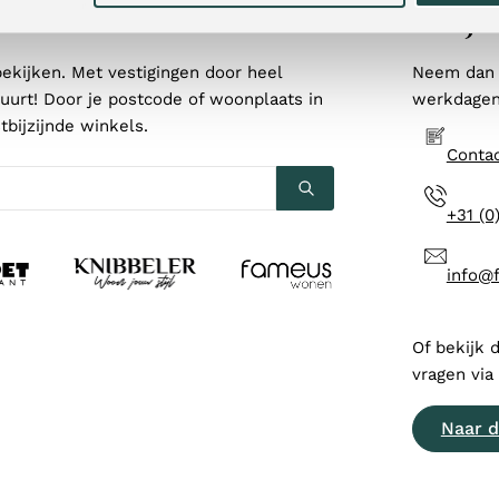
ien?
Twijfe
ekijken. Met vestigingen door heel
Neem dan 
 buurt! Door je postcode of woonplaats in
werkdagen 
tbijzijnde winkels.
Contac
+31 (0
info@
Of bekijk 
vragen via
Naar d