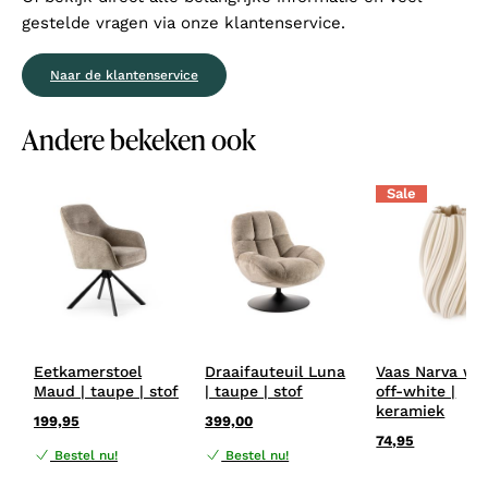
gestelde vragen via onze klantenservice.
Naar de klantenservice
Andere bekeken ook
Sale
Eetkamerstoel
Draaifauteuil Luna
Vaas Narva wit
Maud | taupe | stof
| taupe | stof
off-white |
keramiek
199,95
399,00
74,95
Bestel nu!
Bestel nu!