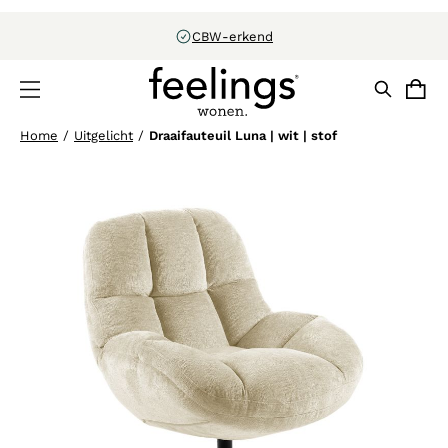
CBW-erkend
Home
/
Uitgelicht
/
Draaifauteuil Luna | wit | stof