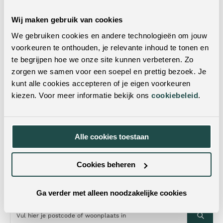
Draaibaar:
Ja
Wij maken gebruik van cookies
Sta-op functie:
Nee
We gebruiken cookies en andere technologieën om jouw
Verstelbare
voorkeuren te onthouden, je relevante inhoud te tonen en
Nee
hoofdsteun:
te begrijpen hoe we onze site kunnen verbeteren. Zo
Levertijd:
2 weken levertijd
zorgen we samen voor een soepel en prettig bezoek. Je
kunt alle cookies accepteren of je eigen voorkeuren
Montage:
Enkel het onderstel
kiezen. Voor meer informatie bekijk ons
cookiebeleid
.
Wil je dit product in het echt zien?
Alle cookies toestaan
Je kunt dit product ook in een van onze woonwinkels
bekijken. Met vestigingen door heel Nederland & België
is er altijd een winkel bij jou in de buurt! Door je
Cookies beheren
postcode of woonplaats in te vulling in de zoekbalk,
vind je met één klik de dichtstbijzijnde winkels.
Ga verder met alleen noodzakelijke cookies