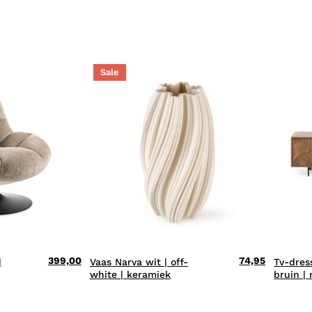
Sale
399,00
74,95
|
Vaas Narva wit | off-
Tv-dres
white | keramiek
bruin |