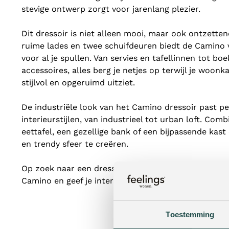
stevige ontwerp zorgt voor jarenlang plezier.
Dit dressoir is niet alleen mooi, maar ook ontzetten
ruime lades en twee schuifdeuren biedt de Camino
voor al je spullen. Van servies en tafellinnen tot bo
accessoires, alles berg je netjes op terwijl je woon
stijlvol en opgeruimd uitziet.
De industriële look van het Camino dressoir past per
interieurstijlen, van industrieel tot urban loft. Co
eettafel, een gezellige bank of een bijpassende k
en trendy sfeer te creëren.
Op zoek naar een dressoir dat zowel praktisch als sti
Camino en geef je interieur een stoere upgrade!
Toestemming