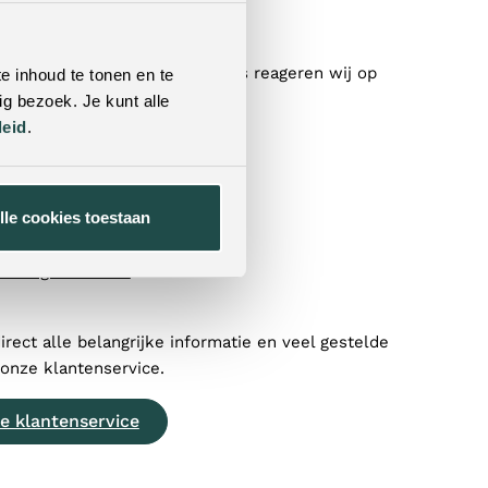
l je nog?
contact met ons op! Doorgaans reageren wij op
e inhoud te tonen en te
binnen 24 uur op al je vragen.
g bezoek. Je kunt alle
leid
.
tformulier
)77 320 1838
lle cookies toestaan
feelingswonen.nl
direct alle belangrijke informatie en veel gestelde
 onze klantenservice.
e klantenservice