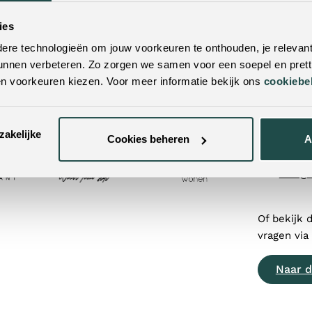
ien?
Twijfe
ies
ekijken. Met vestigingen door heel
Neem dan 
re technologieën om jouw voorkeuren te onthouden, je relevant
 buurt! Door je postcode of woonplaats in
werkdagen 
unnen verbeteren. Zo zorgen we samen voor een soepel en pretti
tbijzijnde winkels.
en voorkeuren kiezen. Voor meer informatie bekijk ons
cookiebe
Contac
zakelijke
+31 (0
Cookies beheren
A
info@
Of bekijk 
vragen via
Naar d