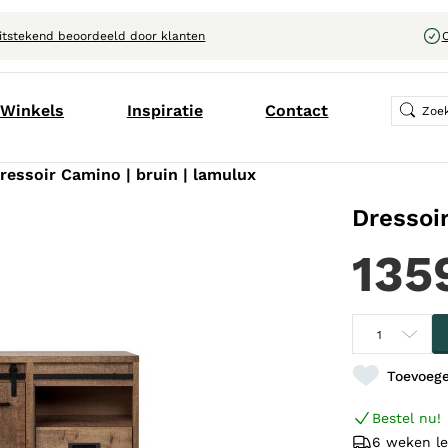
itstekend beoordeeld door klanten
C
Winkels
Inspiratie
Contact
ressoir Camino | bruin | lamulux
Dressoi
135
Toevoege
Bestel nu!
6 weken le