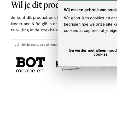
Wil je dit product in het echt z
Wij maken gebruik van cook
Je kunt dit product ook in een van onze woonwinkels b
We gebruiken cookies en ande
Nederland & België is er altijd een winkel bij jou in de
begrijpen hoe we onze site k
te vulling in de zoekbalk, vind je met één klik de dichts
cookies accepteren of je eig
Ga verder met alleen nood
cookies