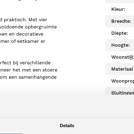
Kleur:
d praktisch. Met vier
Breedte:
 voldoende opbergruimte
Diepte:
eken en decoratieve
kamer of eetkamer er
Hoogte:
Woonstijl
fect bij verschillende
Materiaal
mbineer het met een stoere
ast om een samenhangende
Woonpro
Sluiting
jlvol is? Kies voor de
Levertijd:
Details