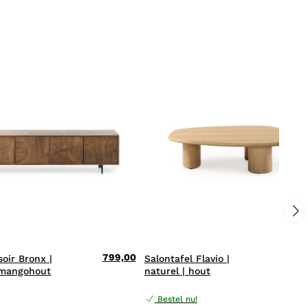
799,00
479,
soir Bronx |
Salontafel Flavio |
 mangohout
naturel | hout
Bestel nu!