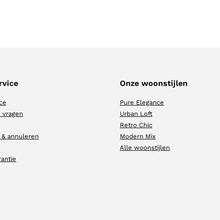
rvice
Onze woonstijlen
ce
Pure Elegance
 vragen
Urban Loft
Retro Chic
 & annuleren
Modern Mix
Alle woonstijlen
rantie