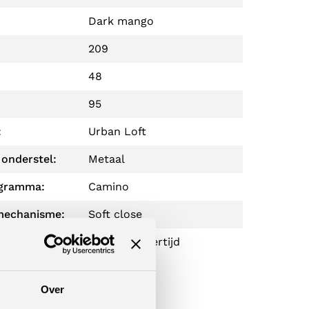
Dark mango
209
48
95
:
Urban Loft
 onderstel:
Metaal
gramma:
Camino
smechanisme:
Soft close
6 weken levertijd
Over