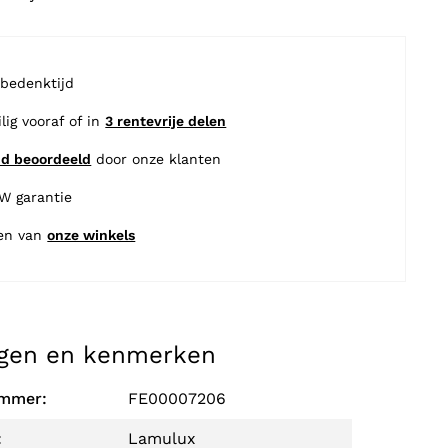
 bedenktijd
ilig vooraf of in
3 rentevrije delen
nd beoordeeld
door onze klanten
BW garantie
en van
onze winkels
gen en kenmerken
ummer:
FE00007206
:
Lamulux