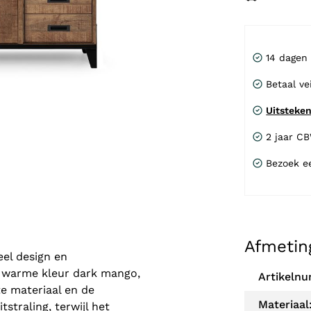
14 dagen
Betaal ve
Uitsteke
2 jaar C
Bezoek e
Afmetin
eel design en
e warme kleur dark mango,
Artikeln
te materiaal en de
Materiaal
straling, terwijl het