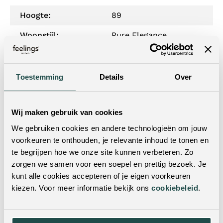
Hoogte:
89
Woonstijl:
Pure Elegance
Materiaal onderstel:
Metaal
Zitdiepte:
46
Toestemming
Details
Over
Zithoogte:
48
Wij maken gebruik van cookies
Draaibaar:
Nee
We gebruiken cookies en andere technologieën om jouw
Armleuning:
Ja
voorkeuren te onthouden, je relevante inhoud te tonen en
te begrijpen hoe we onze site kunnen verbeteren. Zo
Verrijdbaar:
Nee
zorgen we samen voor een soepel en prettig bezoek. Je
Verstelbare hoogte:
Nee
kunt alle cookies accepteren of je eigen voorkeuren
kiezen. Voor meer informatie bekijk ons
cookiebeleid
.
Hoogte armleuning:
63
Levertijd:
12 weken levertijd