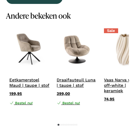
Andere bekeken ook
Sale
Eetkamerstoel
Draaifauteuil Luna
Vaas Narva wit
Maud | taupe | stof
| taupe | stof
off-white |
keramiek
199,95
399,00
74,95
Bestel nu!
Bestel nu!
1
2
3
4
5
6
7
8
9
10
11
12