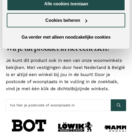
Alle cookies toestaan
Autoreturn:
Nee
Kleur onderstel:
Zwart
Cookies beheren
Montage:
Enkel het onderstel
Ga verder met alleen noodzakelijke cookies
Wil je dit product in het echt zien?
Je kunt dit product ook in een van onze woonwinkels
bekijken. Met vestigingen door heel Nederland & België
is er altijd een winkel bij jou in de buurt! Door je
postcode of woonplaats in te vulling in de zoekbalk,
vind je met één klik de dichtstbijzijnde winkels.