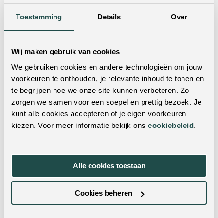
Zithoogte:
49
Toestemming
Details
Over
Draaibaar:
Ja
Wij maken gebruik van cookies
Armleuning:
Ja
We gebruiken cookies en andere technologieën om jouw
Verrijdbaar:
Nee
voorkeuren te onthouden, je relevante inhoud te tonen en
te begrijpen hoe we onze site kunnen verbeteren. Zo
Verstelbare hoogte:
Nee
zorgen we samen voor een soepel en prettig bezoek. Je
Hoogte armleuning:
66
kunt alle cookies accepteren of je eigen voorkeuren
kiezen. Voor meer informatie bekijk ons
cookiebeleid
.
Levertijd:
Tijdelijk niet leverbaar.
Montage:
Enkel het onderstel
Alle cookies toestaan
Wil je dit product in het echt zien?
Cookies beheren
Je kunt dit product ook in een van onze woonwinkels
bekijken. Met vestigingen door heel Nederland & België