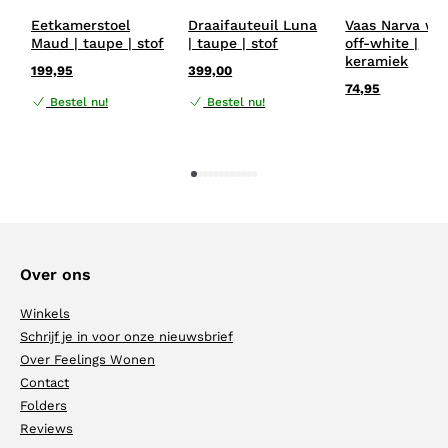
Eetkamerstoel
Draaifauteuil Luna
Vaas Narva wit
Maud | taupe | stof
| taupe | stof
off-white |
keramiek
199,95
399,00
74,95
Bestel nu!
Bestel nu!
1
2
3
4
5
6
7
8
9
10
11
12
Over ons
Winkels
Schrijf je in voor onze nieuwsbrief
Over Feelings Wonen
Contact
Folders
Reviews