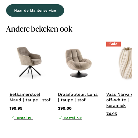
Naar de klantenservice
Andere bekeken ook
Sale
Eetkamerstoel
Draaifauteuil Luna
Vaas Narva wit
Maud | taupe | stof
| taupe | stof
off-white |
keramiek
199,95
399,00
74,95
Bestel nu!
Bestel nu!