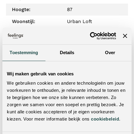
Hoogte:
87
Woonstijl:
Urban Loft
Materiaal onderstel:
Metaal
Zitdiepte:
45
Toestemming
Details
Over
Zithoogte:
51
Draaibaar:
Ja
Wij maken gebruik van cookies
Armleuning:
Ja
We gebruiken cookies en andere technologieën om jouw
voorkeuren te onthouden, je relevante inhoud te tonen en
Verrijdbaar:
Nee
te begrijpen hoe we onze site kunnen verbeteren. Zo
zorgen we samen voor een soepel en prettig bezoek. Je
Verstelbare hoogte:
Nee
kunt alle cookies accepteren of je eigen voorkeuren
Hoogte armleuning:
66
kiezen. Voor meer informatie bekijk ons
cookiebeleid
.
Levertijd:
2 weken levertijd