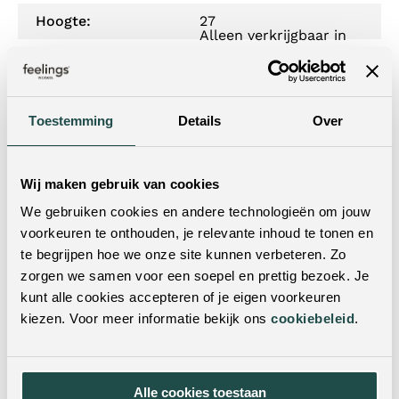
Hoogte:
27
Alleen verkrijgbaar in
Levertijd:
onze winkels - niet online
te bestellen.
Wil je dit product in het echt zien?
Toestemming
Details
Over
Je kunt dit product ook in een van onze woonwinkels
bekijken. Met vestigingen door heel Nederland & België
Wij maken gebruik van cookies
is er altijd een winkel bij jou in de buurt! Door je
We gebruiken cookies en andere technologieën om jouw
postcode of woonplaats in te vulling in de zoekbalk,
voorkeuren te onthouden, je relevante inhoud te tonen en
vind je met één klik de dichtstbijzijnde winkels.
te begrijpen hoe we onze site kunnen verbeteren. Zo
zorgen we samen voor een soepel en prettig bezoek. Je
kunt alle cookies accepteren of je eigen voorkeuren
kiezen. Voor meer informatie bekijk ons
cookiebeleid
.
Alle cookies toestaan