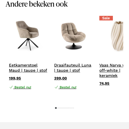
Andere bekeken ook
Sale
Eetkamerstoel
Draaifauteuil Luna
Vaas Narva wit
Maud | taupe | stof
| taupe | stof
off-white |
keramiek
199,95
399,00
74,95
Bestel nu!
Bestel nu!
1
2
3
4
5
6
7
8
9
10
11
12