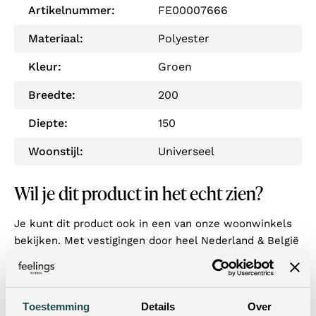
Artikelnummer:
FE00007666
Materiaal:
Polyester
Kleur:
Groen
Breedte:
200
Diepte:
150
Woonstijl:
Universeel
Wil je dit product in het echt zien?
Je kunt dit product ook in een van onze woonwinkels
bekijken. Met vestigingen door heel Nederland & België
is er altijd een winkel bij jou in de buurt! Door je
postcode of woonplaats in te vulling in de zoekbalk,
vind je met één klik de dichtstbijzijnde winkels.
Toestemming
Details
Over