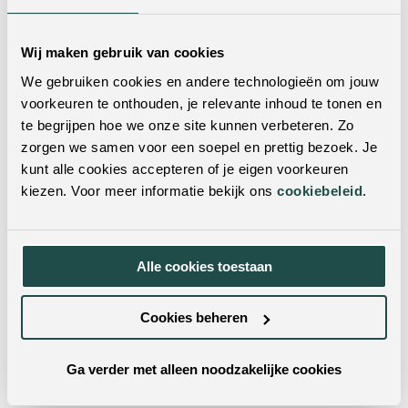
Wij maken gebruik van cookies
We gebruiken cookies en andere technologieën om jouw
voorkeuren te onthouden, je relevante inhoud te tonen en
te begrijpen hoe we onze site kunnen verbeteren. Zo
zorgen we samen voor een soepel en prettig bezoek. Je
Twijfel je nog?
kunt alle cookies accepteren of je eigen voorkeuren
kiezen. Voor meer informatie bekijk ons
cookiebeleid
.
Neem dan contact met ons op! Doorgaans reageren wij
op werkdagen binnen 24 uur op al je vragen.
Alle cookies toestaan
Contactformulier
Cookies beheren
+31 (0)77 320 1838
Ga verder met alleen noodzakelijke cookies
info@feelingswonen.nl