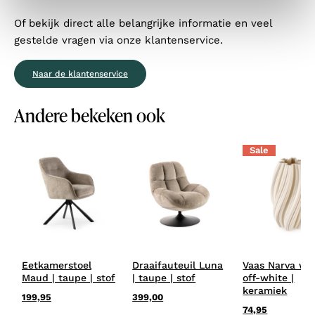
Of bekijk direct alle belangrijke informatie en veel
gestelde vragen via onze klantenservice.
Naar de klantenservice
Andere bekeken ook
Sale
Eetkamerstoel
Draaifauteuil Luna
Vaas Narva wit
Maud | taupe | stof
| taupe | stof
off-white |
keramiek
199,95
399,00
74,95