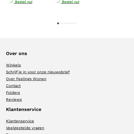
Bestel nu!
Bestel nu!
1
2
3
4
5
6
7
8
9
10
11
12
Over ons
Winkels
Schrijf je in voor onze nieuwsbrief
Over Feelings Wonen
Contact
Folders
Reviews
Klantenservice
Klantenservice
Veelgestelde vragen