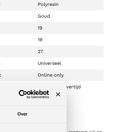
:
Polyresin
Goud
19
19
27
:
Universeel
:
Online only
2-5 dagen levertijd
l je nog?
Over