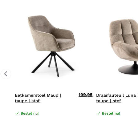
199,95
Eetkamerstoel Maud |
Draaifauteuil Luna 
taupe | stof
taupe | stof
Bestel nu!
Bestel nu!