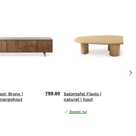
799,00
479,
soir Bronx |
Salontafel Flavio |
 mangohout
naturel | hout
Bestel nu!