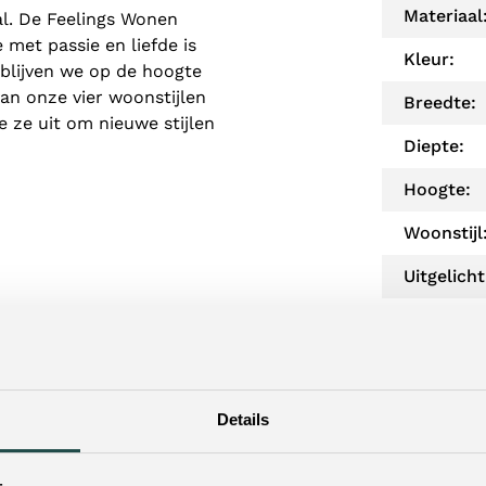
Materiaal
al. De Feelings Wonen
e met passie en liefde is
Kleur:
blijven we op de hoogte
van onze vier woonstijlen
Breedte:
 ze uit om nieuwe stijlen
Diepte:
Hoogte:
Woonstijl
Uitgelicht
Levertijd:
ien?
Twijfe
Details