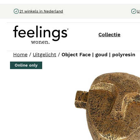
21 winkels in Nederland
U
Collectie
Home
/
Uitgelicht
/
Object Face | goud | polyresin
Online only