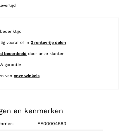
evertijd
 bedenktijd
ilig vooraf of in
3 rentevrije delen
nd beoordeeld
door onze klanten
BW garantie
en van
onze winkels
gen en kenmerken
ummer:
FE00004563