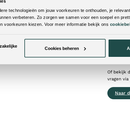
ekijken. Met vestigingen door heel
Neem dan 
ies
 buurt! Door je postcode of woonplaats in
werkdagen 
re technologieën om jouw voorkeuren te onthouden, je relevant
tbijzijnde winkels.
unnen verbeteren. Zo zorgen we samen voor een soepel en pretti
Contac
en voorkeuren kiezen. Voor meer informatie bekijk ons
cookiebe
+31 (0
zakelijke
Cookies beheren
A
info@
Of bekijk 
vragen via
Naar d