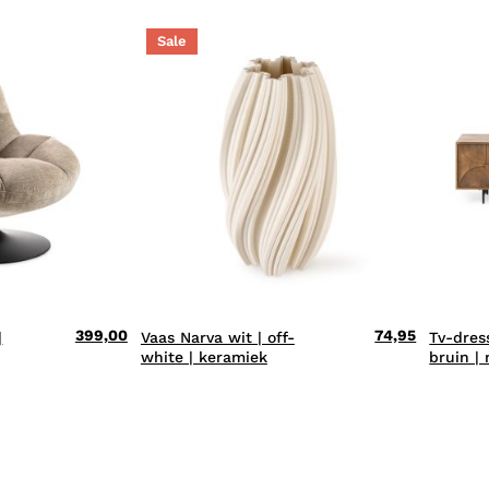
Sale
399,00
74,95
|
Vaas Narva wit | off-
Tv-dres
white | keramiek
bruin |