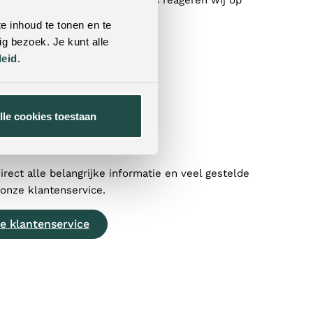
contact met ons op! Doorgaans reageren wij op
binnen 24 uur op al je vragen.
e inhoud te tonen en te
g bezoek. Je kunt alle
tformulier
leid
.
)77 320 1838
lle cookies toestaan
feelingswonen.nl
direct alle belangrijke informatie en veel gestelde
 onze klantenservice.
e klantenservice