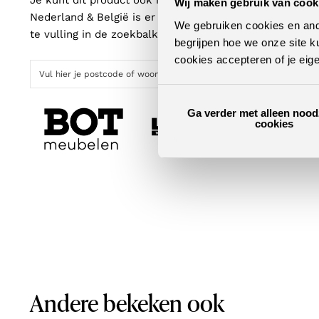
Je kunt dit product ook in een van onze woonwinkels b
Wij maken gebruik van cook
Nederland & België is er altijd een winkel bij jou in de
We gebruiken cookies en ande
te vulling in de zoekbalk, vind je met één klik de dichts
begrijpen hoe we onze site k
cookies accepteren of je eig
Ga verder met alleen nood
cookies
Andere bekeken ook