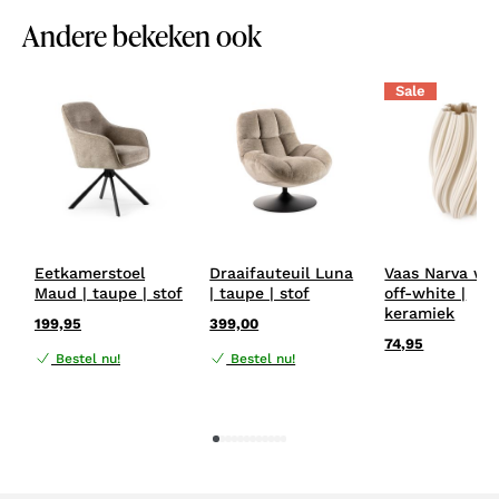
Andere bekeken ook
Sale
Eetkamerstoel
Draaifauteuil Luna
Vaas Narva wit
Maud | taupe | stof
| taupe | stof
off-white |
keramiek
199,95
399,00
74,95
Bestel nu!
Bestel nu!
1
2
3
4
5
6
7
8
9
10
11
12