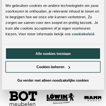
Verrijdbaar:
Nee
We gebruiken cookies en andere technologieën om jouw
Verstelbare hoogte:
Nee
voorkeuren te onthouden, je relevante inhoud te tonen en
te begrijpen hoe we onze site kunnen verbeteren. Zo
Levertijd:
2-5 dagen levertijd
zorgen we samen voor een soepel en prettig bezoek. Je
kunt alle cookies accepteren of je eigen voorkeuren
Wil je dit product in het echt zien?
kiezen. Voor meer informatie bekijk ons
cookiebeleid
.
Je kunt dit product ook in een van onze woonwinkels
bekijken. Met vestigingen door heel Nederland & België
Alle cookies toestaan
is er altijd een winkel bij jou in de buurt! Door je
postcode of woonplaats in te vulling in de zoekbalk,
vind je met één klik de dichtstbijzijnde winkels.
Cookies beheren
Ga verder met alleen noodzakelijke cookies