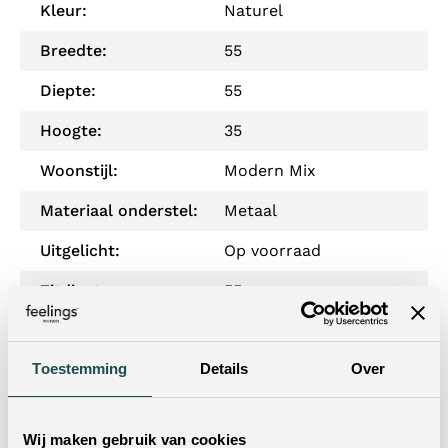
Kleur:
Naturel
Breedte:
55
Diepte:
55
Hoogte:
35
Woonstijl:
Modern Mix
Materiaal onderstel:
Metaal
Uitgelicht:
Op voorraad
Zitdiepte:
55
Zithoogte:
35
Toestemming
Details
Over
Draaibaar:
Nee
Armleuning:
Nee
Wij maken gebruik van cookies