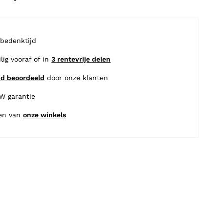
 bedenktijd
ilig vooraf of in
3 rentevrije delen
nd beoordeeld
door onze klanten
BW garantie
en van
onze winkels