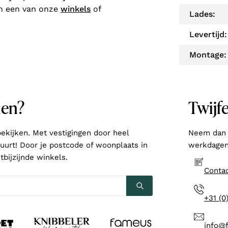
in een van onze
winkels
of
Lades:
Levertijd:
Montage:
ien?
Twijfe
ekijken. Met vestigingen door heel
Neem dan 
 buurt! Door je postcode of woonplaats in
werkdagen 
tbijzijnde winkels.
Contac
+31 (0
info@