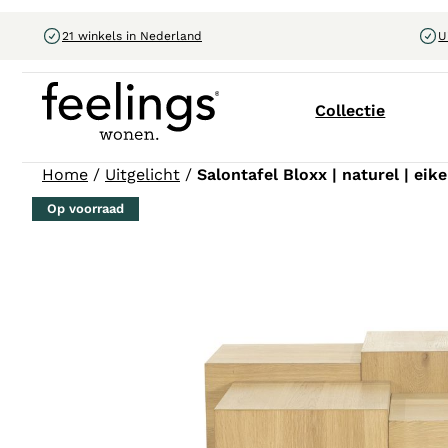
21 winkels in Nederland
U
Collectie
Home
/
Uitgelicht
/
Salontafel Bloxx | naturel | eik
Op voorraad