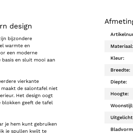
Afmetin
rn design
Artikeln
zijn bijzondere
fel warmte en
Materiaal
 voor een moderne
Kleur:
 basis en sluit mooi aan
Breedte:
eerdere vierkante
Diepte:
maakt de salontafel niet
Hoogte:
erieur. Het design oogt
 blokken geeft de tafel
Woonstijl
Uitgelicht
aar je hem kunt gebruiken
Bladvorm
 je spullen kwijt te