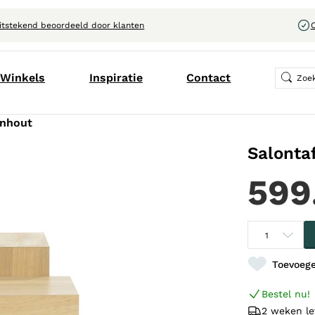
itstekend beoordeeld door klanten
C
Winkels
Inspiratie
Contact
enhout
Salontaf
599
Toevoege
Bestel nu!
2 weken le