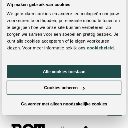
Woonprogramma:
Camino
Wij maken gebruik van cookies
We gebruiken cookies en andere technologieën om jouw
Bladvorm:
Rechthoek
voorkeuren te onthouden, je relevante inhoud te tonen en
Lades:
Ja
te begrijpen hoe we onze site kunnen verbeteren. Zo
zorgen we samen voor een soepel en prettig bezoek. Je
Levertijd:
6 weken levertijd
kunt alle cookies accepteren of je eigen voorkeuren
kiezen. Voor meer informatie bekijk ons
cookiebeleid
.
Wil je dit product in het echt zien?
Je kunt dit product ook in een van onze woonwinkels
Alle cookies toestaan
bekijken. Met vestigingen door heel Nederland & België
is er altijd een winkel bij jou in de buurt! Door je
postcode of woonplaats in te vulling in de zoekbalk,
Cookies beheren
vind je met één klik de dichtstbijzijnde winkels.
Ga verder met alleen noodzakelijke cookies