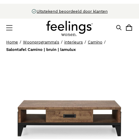
21 winkels in Nederland
Home
/
Woonprogramma's
/
interieurs
/
Camino
/
Salontafel Camino | bruin | lamulux