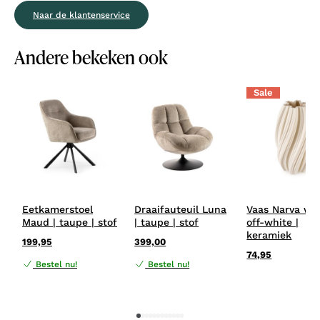
Naar de klantenservice
Andere bekeken ook
Sale
Eetkamerstoel
Draaifauteuil Luna
Vaas Narva wit
Maud | taupe | stof
| taupe | stof
off-white |
keramiek
199,95
399,00
74,95
Bestel nu!
Bestel nu!
1
2
3
4
5
6
7
8
9
10
11
12