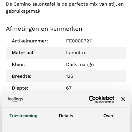
De Camino salontafel is de perfecte mix van stijl en
gebruiksgemak!
Afmetingen en kenmerken
Artikelnummer:
FE00007211
Materiaal:
Lamulux
Kleur:
Dark mango
Breedte:
135
Diepte:
67
Hoogte:
38
Woonstijl:
Urban Loft
Toestemming
Details
Over
Materiaal onderstel:
Metaal