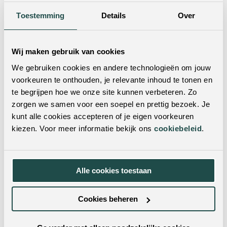
is er altijd een winkel bij jou in de buurt! Door je
postcode of woonplaats in te vulling in de zoekbalk,
Toestemming
Details
Over
vind je met één klik de dichtstbijzijnde winkels.
Wij maken gebruik van cookies
We gebruiken cookies en andere technologieën om jouw
voorkeuren te onthouden, je relevante inhoud te tonen en
te begrijpen hoe we onze site kunnen verbeteren. Zo
zorgen we samen voor een soepel en prettig bezoek. Je
kunt alle cookies accepteren of je eigen voorkeuren
kiezen. Voor meer informatie bekijk ons
cookiebeleid
.
Twijfel je nog?
Neem dan contact met ons op! Doorgaans reageren wij
Alle cookies toestaan
op werkdagen binnen 24 uur op al je vragen.
Cookies beheren
Contactformulier