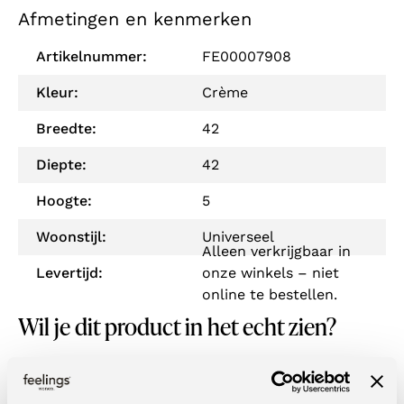
Afmetingen en kenmerken
Artikelnummer:
FE00007908
Kleur:
Crème
Breedte:
42
Diepte:
42
Hoogte:
5
Woonstijl:
Universeel
Alleen verkrijgbaar in
Levertijd:
onze winkels – niet
online te bestellen.
Wil je dit product in het echt zien?
Je kunt dit product ook in een van onze woonwinkels
bekijken. Met vestigingen door heel Nederland & België