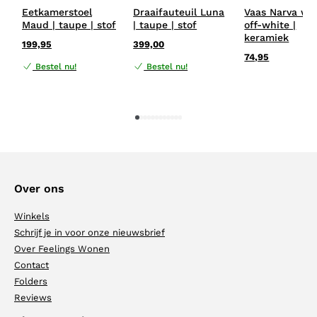
Eetkamerstoel
Draaifauteuil Luna
Vaas Narva wit
Maud | taupe | stof
| taupe | stof
off-white |
keramiek
199,95
399,00
74,95
Bestel nu!
Bestel nu!
1
2
3
4
5
6
7
8
9
10
11
12
Over ons
Winkels
Schrijf je in voor onze nieuwsbrief
Over Feelings Wonen
Contact
Folders
Reviews