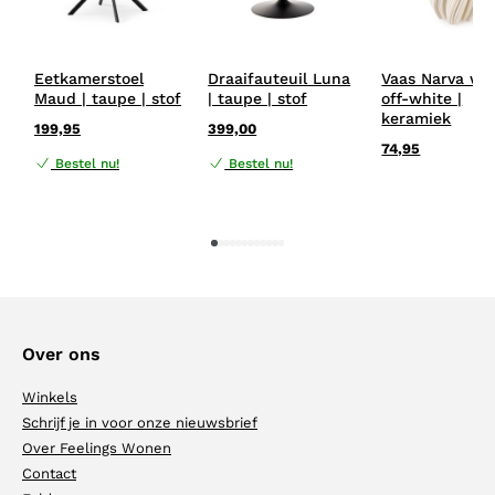
Eetkamerstoel
Draaifauteuil Luna
Vaas Narva wit
Maud | taupe | stof
| taupe | stof
off-white |
keramiek
199,95
399,00
74,95
Bestel nu!
Bestel nu!
1
2
3
4
5
6
7
8
9
10
11
12
Over ons
Winkels
Schrijf je in voor onze nieuwsbrief
Over Feelings Wonen
Contact