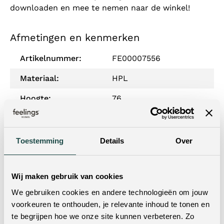
downloaden en mee te nemen naar de winkel!
Afmetingen en kenmerken
Artikelnummer:
FE00007556
Materiaal:
HPL
Hoogte:
76
Uitgelicht:
Stel samen in 3D
Levertijd:
12 weken levertijd
Toestemming
Details
Over
Hoogte onderzijde
74
tafelblad:
Wij maken gebruik van cookies
Montage:
Enkel het onderstel
We gebruiken cookies en andere technologieën om jouw
Wil je dit product in het echt zien?
voorkeuren te onthouden, je relevante inhoud te tonen en
te begrijpen hoe we onze site kunnen verbeteren. Zo