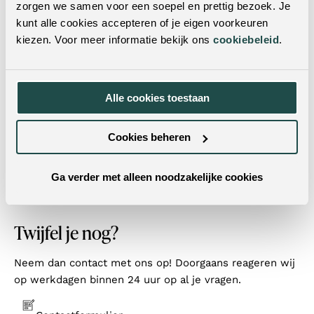
zorgen we samen voor een soepel en prettig bezoek. Je
Je kunt dit product ook in een van onze woonwinkels
kunt alle cookies accepteren of je eigen voorkeuren
bekijken. Met vestigingen door heel Nederland & België
kiezen. Voor meer informatie bekijk ons
cookiebeleid
.
is er altijd een winkel bij jou in de buurt! Door je
postcode of woonplaats in te vulling in de zoekbalk,
vind je met één klik de dichtstbijzijnde winkels.
Alle cookies toestaan
Cookies beheren
Ga verder met alleen noodzakelijke cookies
Twijfel je nog?
Neem dan contact met ons op! Doorgaans reageren wij
op werkdagen binnen 24 uur op al je vragen.