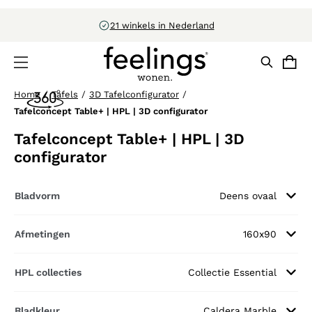
21 winkels in Nederland
Home
/
Tafels
/
3D Tafelconfigurator
/
Tafelconcept Table+ | HPL | 3D configurator
Tafelconcept Table+ | HPL | 3D
configurator
Bladvorm
Deens ovaal
Afmetingen
160x90
HPL collecties
Collectie Essential
Bladkleur
Caldera Marble