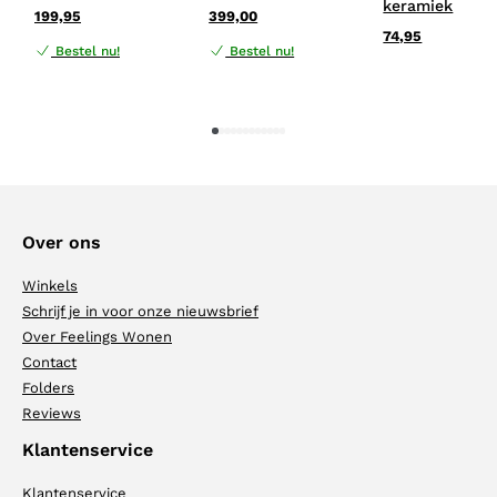
keramiek
199,95
399,00
74,95
Bestel nu!
Bestel nu!
1
2
3
4
5
6
7
8
9
10
11
12
Over ons
Winkels
Schrijf je in voor onze nieuwsbrief
Over Feelings Wonen
Contact
Folders
Reviews
Klantenservice
Klantenservice