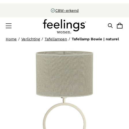
Uitstekend beoordeeld door klanten
Home
/
Verlichting
/
Tafellampen
/
Tafellamp Bowie | naturel