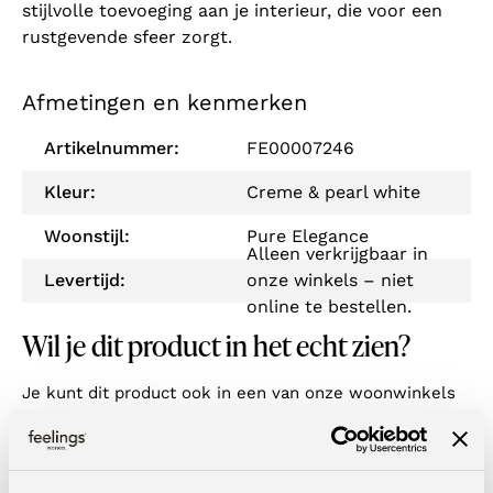
stijlvolle toevoeging aan je interieur, die voor een
rustgevende sfeer zorgt.
Afmetingen en kenmerken
Artikelnummer:
FE00007246
Kleur:
Creme & pearl white
Woonstijl:
Pure Elegance
Alleen verkrijgbaar in
Levertijd:
onze winkels – niet
online te bestellen.
Wil je dit product in het echt zien?
Je kunt dit product ook in een van onze woonwinkels
bekijken. Met vestigingen door heel Nederland & België
is er altijd een winkel bij jou in de buurt! Door je
postcode of woonplaats in te vulling in de zoekbalk,