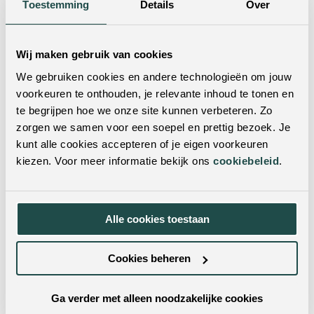
vind je met één klik de dichtstbijzijnde winkels.
Toestemming
Details
Over
Wij maken gebruik van cookies
We gebruiken cookies en andere technologieën om jouw
voorkeuren te onthouden, je relevante inhoud te tonen en
te begrijpen hoe we onze site kunnen verbeteren. Zo
zorgen we samen voor een soepel en prettig bezoek. Je
kunt alle cookies accepteren of je eigen voorkeuren
Twijfel je nog?
kiezen. Voor meer informatie bekijk ons
cookiebeleid
.
Neem dan contact met ons op! Doorgaans reageren wij
op werkdagen binnen 24 uur op al je vragen.
Alle cookies toestaan
Contactformulier
Cookies beheren
+31 (0)77 320 1838
Ga verder met alleen noodzakelijke cookies