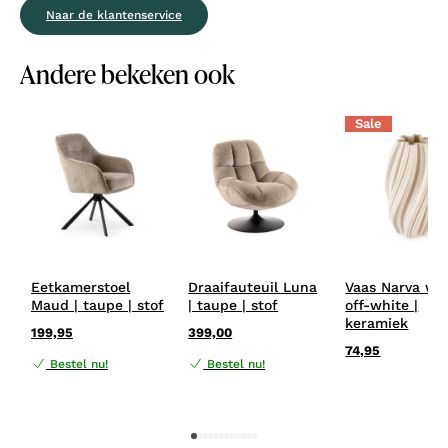
Naar de klantenservice
Andere bekeken ook
Sale
Eetkamerstoel
Draaifauteuil Luna
Vaas Narva wit
Maud | taupe | stof
| taupe | stof
off-white |
keramiek
199,95
399,00
74,95
Bestel nu!
Bestel nu!
1
2
3
4
5
6
7
8
9
10
11
12