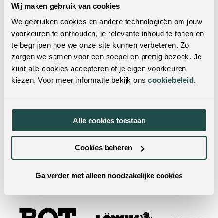
Sluitingsmechanisme:
Soft close
Wij maken gebruik van cookies
Lades:
Ja
We gebruiken cookies en andere technologieën om jouw
voorkeuren te onthouden, je relevante inhoud te tonen en
Levertijd:
2 weken levertijd
te begrijpen hoe we onze site kunnen verbeteren. Zo
zorgen we samen voor een soepel en prettig bezoek. Je
Kleur onderstel:
Zwart
kunt alle cookies accepteren of je eigen voorkeuren
kiezen. Voor meer informatie bekijk ons
cookiebeleid
.
Wil je dit product in het echt zien?
Je kunt dit product ook in een van onze woonwinkels
Alle cookies toestaan
bekijken. Met vestigingen door heel Nederland & België
is er altijd een winkel bij jou in de buurt! Door je
postcode of woonplaats in te vulling in de zoekbalk,
Cookies beheren
vind je met één klik de dichtstbijzijnde winkels.
Ga verder met alleen noodzakelijke cookies