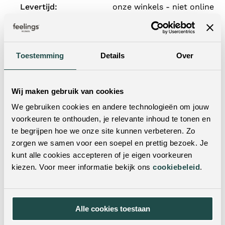
Levertijd:
onze winkels - niet online
te bestellen.
Wil je dit product in het echt zien?
Toestemming
Details
Over
Je kunt dit product ook in een van onze woonwinkels
bekijken. Met vestigingen door heel Nederland & België
is er altijd een winkel bij jou in de buurt! Door je
Wij maken gebruik van cookies
postcode of woonplaats in te vulling in de zoekbalk,
vind je met één klik de dichtstbijzijnde winkels.
We gebruiken cookies en andere technologieën om jouw
voorkeuren te onthouden, je relevante inhoud te tonen en
te begrijpen hoe we onze site kunnen verbeteren. Zo
zorgen we samen voor een soepel en prettig bezoek. Je
kunt alle cookies accepteren of je eigen voorkeuren
kiezen. Voor meer informatie bekijk ons
cookiebeleid
.
Alle cookies toestaan
Twijfel je nog?