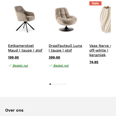
Sale
Eetkamerstoel
Draaifauteuil Luna
Vaas Narva wit
Maud | taupe | stof
| taupe | stof
off-white |
keramiek
199,95
399,00
74,95
Bestel nu!
Bestel nu!
1
2
3
4
5
6
7
8
9
10
11
12
Over ons