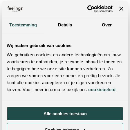
Wil je dit product in het echt zien?
Je kunt dit product ook in een van onze woonwinkels
Toestemming
Details
Over
bekijken. Met vestigingen door heel Nederland & België
is er altijd een winkel bij jou in de buurt! Door je
postcode of woonplaats in te vulling in de zoekbalk,
Wij maken gebruik van cookies
vind je met één klik de dichtstbijzijnde winkels.
We gebruiken cookies en andere technologieën om jouw
voorkeuren te onthouden, je relevante inhoud te tonen en
te begrijpen hoe we onze site kunnen verbeteren. Zo
zorgen we samen voor een soepel en prettig bezoek. Je
kunt alle cookies accepteren of je eigen voorkeuren
kiezen. Voor meer informatie bekijk ons
cookiebeleid
.
Twijfel je nog?
Alle cookies toestaan
Neem dan contact met ons op! Doorgaans reageren wij
Cookies beheren