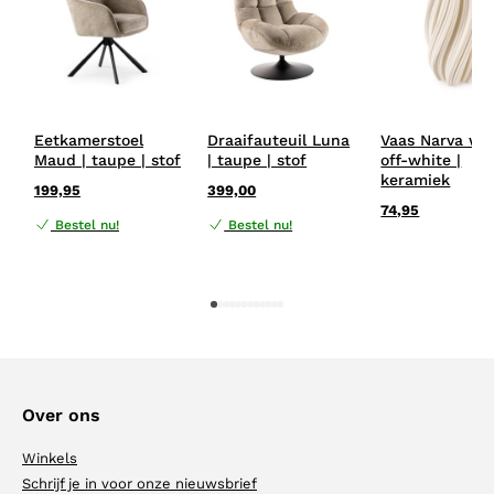
Eetkamerstoel
Draaifauteuil Luna
Vaas Narva wit
Maud | taupe | stof
| taupe | stof
off-white |
keramiek
199,95
399,00
74,95
Bestel nu!
Bestel nu!
1
2
3
4
5
6
7
8
9
10
11
12
Over ons
Winkels
Schrijf je in voor onze nieuwsbrief