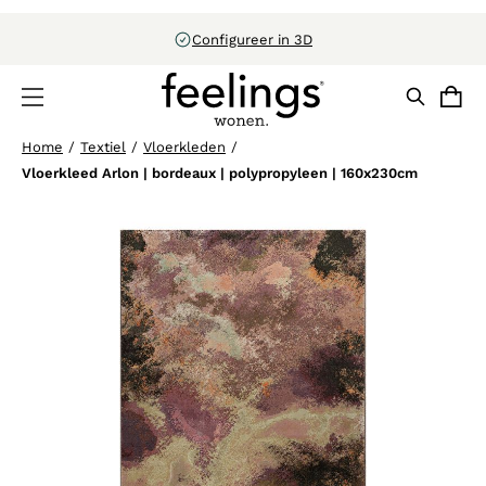
Uitstekend beoordeeld door klanten
Home
/
Textiel
/
Vloerkleden
/
Vloerkleed Arlon | bordeaux | polypropyleen | 160x230cm