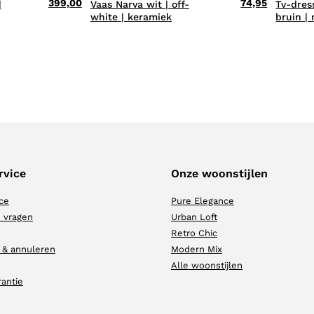
399,00
74,95
|
Vaas Narva wit | off-
Tv-dres
white | keramiek
bruin |
rvice
Onze woonstijlen
ce
Pure Elegance
 vragen
Urban Loft
Retro Chic
 & annuleren
Modern Mix
Alle woonstijlen
rantie