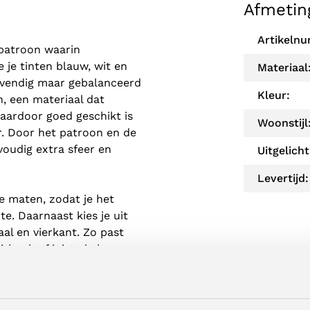
Afmetin
Artikeln
 patroon waarin
 je tinten blauw, wit en
Materiaal
levendig maar gebalanceerd
Kleur:
, een materiaal dat
aardoor goed geschikt is
Woonstijl
r. Door het patroon en de
oudig extra sfeer en
Uitgelicht
Levertijd:
de maten, zodat je het
. Daarnaast kies je uit
al en vierkant. Zo past
thoek of juist als los
vormen zijn direct online
ie goed aansluit bij jouw