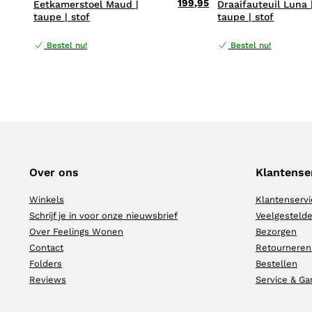
199,95
Eetkamerstoel Maud |
Draaifauteuil Luna 
taupe | stof
taupe | stof
Bestel nu!
Bestel nu!
Over ons
Klantense
Winkels
Klantenservi
Schrijf je in voor onze nieuwsbrief
Veelgestelde
Over Feelings Wonen
Bezorgen
Contact
Retourneren
Folders
Bestellen
Reviews
Service & Ga