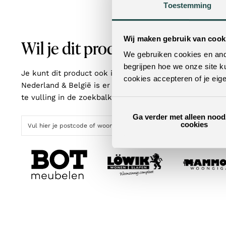
Toestemming
Wij maken gebruik van cook
Wil je dit product in het echt z
We gebruiken cookies en ande
begrijpen hoe we onze site k
Je kunt dit product ook in een van onze woonwinkels b
cookies accepteren of je eig
Nederland & België is er altijd een winkel bij jou in de
te vulling in de zoekbalk, vind je met één klik de dichts
Ga verder met alleen nood
cookies