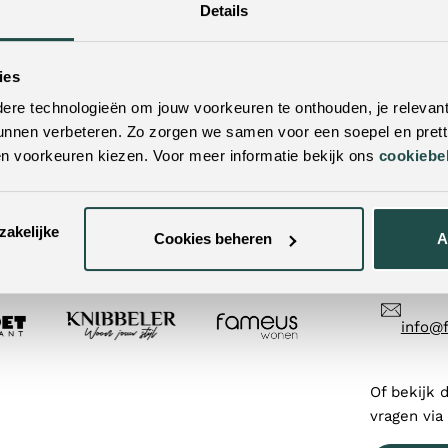
Details
ies
ien?
Twijfe
re technologieën om jouw voorkeuren te onthouden, je relevant
unnen verbeteren. Zo zorgen we samen voor een soepel en pretti
ekijken. Met vestigingen door heel
Neem dan 
en voorkeuren kiezen. Voor meer informatie bekijk ons
cookiebe
 buurt! Door je postcode of woonplaats in
werkdagen 
tbijzijnde winkels.
Contac
zakelijke
Cookies beheren
A
+31 (0
info@
Of bekijk 
vragen via