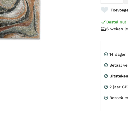
Toevoege
Bestel nu!
6 weken le
14 dagen
Betaal ve
Uitsteke
2 jaar C
Bezoek e