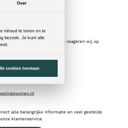
Over
l je nog?
e inhoud te tonen en te
g bezoek. Je kunt alle
contact met ons op! Doorgaans reageren wij op
leid
.
binnen 24 uur op al je vragen.
tformulier
lle cookies toestaan
)77 320 1838
feelingswonen.nl
direct alle belangrijke informatie en veel gestelde
 onze klantenservice.