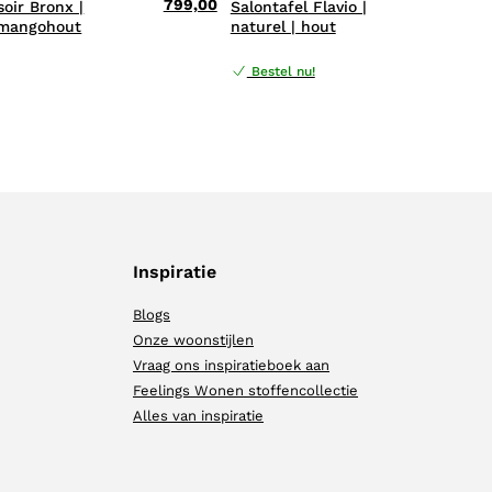
799,00
479,
soir Bronx |
Salontafel Flavio |
 mangohout
naturel | hout
Bestel nu!
Inspiratie
Blogs
Onze woonstijlen
Vraag ons inspiratieboek aan
Feelings Wonen stoffencollectie
Alles van inspiratie