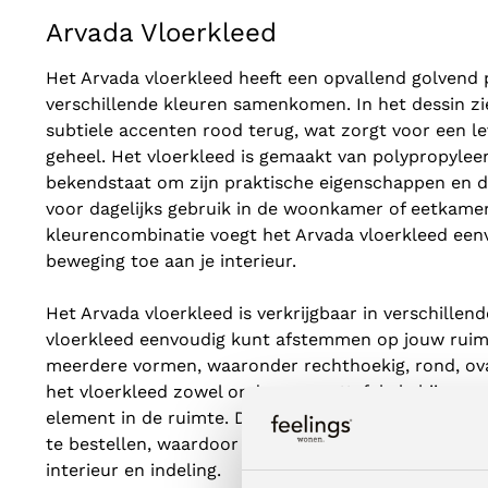
Arvada Vloerkleed
Het Arvada vloerkleed heeft een opvallend golvend
verschillende kleuren samenkomen. In het dessin zie
subtiele accenten rood terug, wat zorgt voor een 
geheel. Het vloerkleed is gemaakt van polypropyleen
bekendstaat om zijn praktische eigenschappen en d
voor dagelijks gebruik in de woonkamer of eetkame
kleurencombinatie voegt het Arvada vloerkleed eenv
beweging toe aan je interieur.
Het Arvada vloerkleed is verkrijgbaar in verschillen
vloerkleed eenvoudig kunt afstemmen op jouw ruimte
meerdere vormen, waaronder rechthoekig, rond, ova
het vloerkleed zowel onder een eettafel als bij een zi
element in de ruimte. De verschillende formaten en 
te bestellen, waardoor je snel een uitvoering vindt d
interieur en indeling.