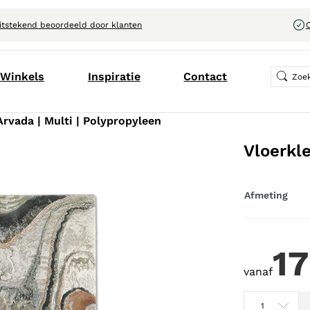
itstekend beoordeeld door klanten
C
Winkels
Inspiratie
Contact
Arvada | Multi | Polypropyleen
Vloerkle
Afmeting
17
vanaf