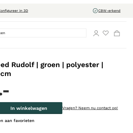
onfigureer in 3D
CBW-erkend
ed Rudolf | groen | polyester |
0cm
.-
In winkelwagen
Vragen?
Neem nu contact op!
n aan favorieten