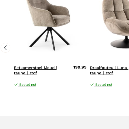
199,95
Eetkamerstoel Maud |
Draaifauteuil Luna 
taupe | stof
taupe | stof
Bestel nu!
Bestel nu!