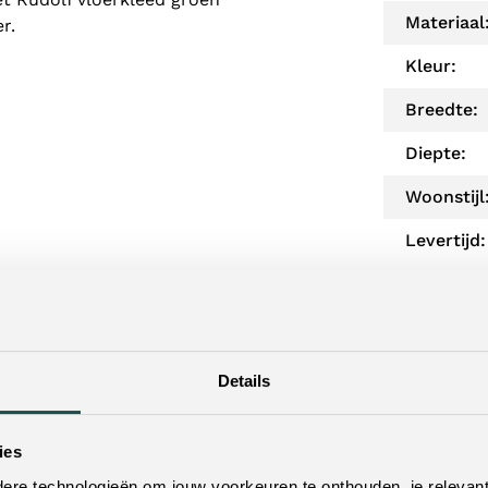
Materiaal
r.
Kleur:
Breedte:
Diepte:
Woonstijl
Levertijd:
ien?
Twijfe
Details
ekijken. Met vestigingen door heel
Neem dan 
 buurt! Door je postcode of woonplaats in
werkdagen 
ies
tbijzijnde winkels.
re technologieën om jouw voorkeuren te onthouden, je relevant