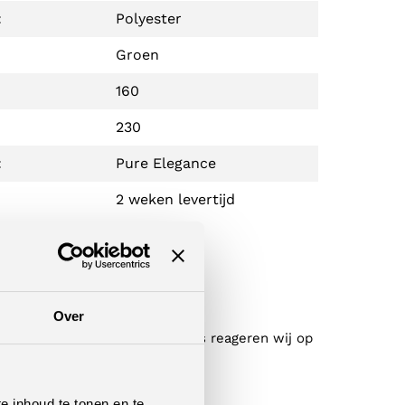
:
Polyester
Groen
160
230
:
Pure Elegance
2 weken levertijd
l je nog?
Over
contact met ons op! Doorgaans reageren wij op
binnen 24 uur op al je vragen.
e inhoud te tonen en te