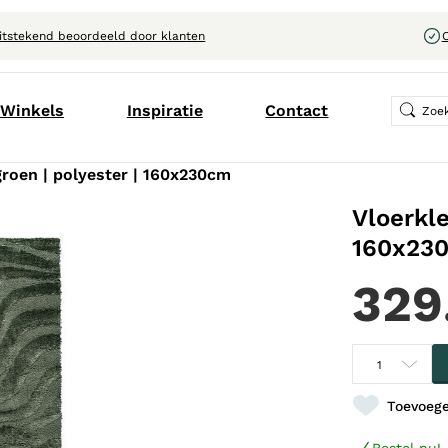
itstekend beoordeeld door klanten
C
Winkels
Inspiratie
Contact
groen | polyester | 160x230cm
Vloerkle
160x23
329
Toevoege