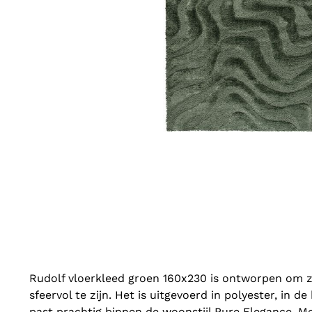
Rudolf vloerkleed groen 160x230 is ontworpen om z
sfeervol te zijn. Het is uitgevoerd in polyester, in 
past prachtig binnen de woonstijl Pure Elegance. M