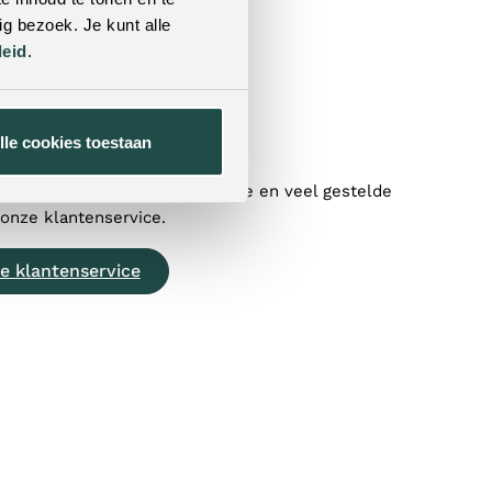
tformulier
g bezoek. Je kunt alle
leid
.
)77 320 1838
feelingswonen.nl
lle cookies toestaan
direct alle belangrijke informatie en veel gestelde
 onze klantenservice.
e klantenservice