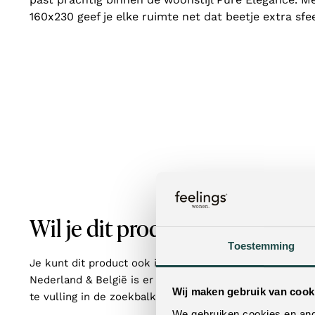
160x230 geef je elke ruimte net dat beetje extra sfee
Wil je dit product in het echt z
Toestemming
Je kunt dit product ook in een van onze woonwinkels b
Nederland & België is er altijd een winkel bij jou in de
Wij maken gebruik van cook
te vulling in de zoekbalk, vind je met één klik de dichts
We gebruiken cookies en ande