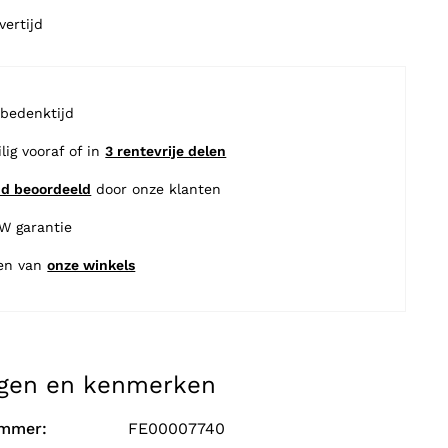
vertijd
 bedenktijd
ilig vooraf of in
3 rentevrije delen
nd beoordeeld
door onze klanten
BW garantie
en van
onze winkels
gen en kenmerken
ummer:
FE00007740