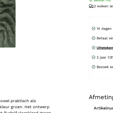
Bestel nu!
2 weken le
14 dagen
Betaal ve
Uitsteke
2 jaar C
Bezoek e
Afmetin
owel praktisch als
de kleur groen. Het ontwerp
Artikeln
et Rudolf vloerkleed groen