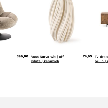
399,00
74,95
|
Vaas Narva wit | off-
Tv-dres
white | keramiek
bruin |