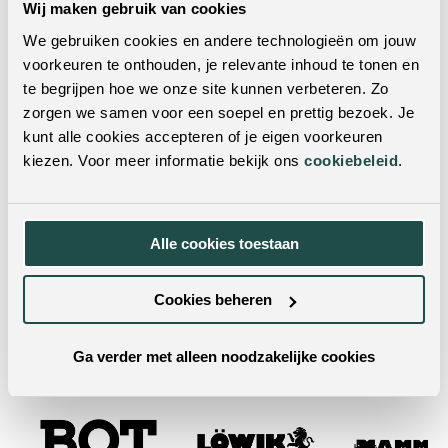
Wij maken gebruik van cookies
Woonstijl:
Universeel
We gebruiken cookies en andere technologieën om jouw
voorkeuren te onthouden, je relevante inhoud te tonen en
Uitgelicht:
Online only
te begrijpen hoe we onze site kunnen verbeteren. Zo
zorgen we samen voor een soepel en prettig bezoek. Je
Levertijd:
2 weken levertijd
kunt alle cookies accepteren of je eigen voorkeuren
kiezen. Voor meer informatie bekijk ons
cookiebeleid
.
Wil je dit product in het echt zien?
Je kunt dit product ook in een van onze woonwinkels
bekijken. Met vestigingen door heel Nederland & België
Alle cookies toestaan
is er altijd een winkel bij jou in de buurt! Door je
postcode of woonplaats in te vulling in de zoekbalk,
Cookies beheren
vind je met één klik de dichtstbijzijnde winkels.
Ga verder met alleen noodzakelijke cookies