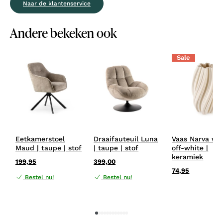
Naar de klantenservice
Andere bekeken ook
Sale
Eetkamerstoel
Draaifauteuil Luna
Vaas Narva wit
Maud | taupe | stof
| taupe | stof
off-white |
keramiek
199,95
399,00
74,95
Bestel nu!
Bestel nu!
1
2
3
4
5
6
7
8
9
10
11
12