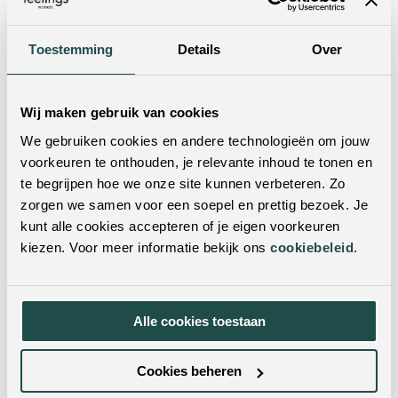
Je kunt dit product ook in een van onze woonwinkels
bekijken. Met vestigingen door heel Nederland & België
is er altijd een winkel bij jou in de buurt! Door je
Toestemming
Details
Over
postcode of woonplaats in te vulling in de zoekbalk,
vind je met één klik de dichtstbijzijnde winkels.
Wij maken gebruik van cookies
We gebruiken cookies en andere technologieën om jouw
voorkeuren te onthouden, je relevante inhoud te tonen en
te begrijpen hoe we onze site kunnen verbeteren. Zo
zorgen we samen voor een soepel en prettig bezoek. Je
kunt alle cookies accepteren of je eigen voorkeuren
kiezen. Voor meer informatie bekijk ons
cookiebeleid
.
Twijfel je nog?
Alle cookies toestaan
Neem dan contact met ons op! Doorgaans reageren wij
op werkdagen binnen 24 uur op al je vragen.
Cookies beheren
Contactformulier