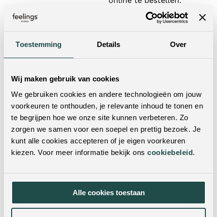
online te bestellen.
Wil je dit product in het echt zien?
Je kunt dit product ook in een van onze woonwinkels
Toestemming
Details
Over
bekijken. Met vestigingen door heel Nederland & België
is er altijd een winkel bij jou in de buurt! Door je
postcode of woonplaats in te vulling in de zoekbalk,
Wij maken gebruik van cookies
vind je met één klik de dichtstbijzijnde winkels.
We gebruiken cookies en andere technologieën om jouw
voorkeuren te onthouden, je relevante inhoud te tonen en
te begrijpen hoe we onze site kunnen verbeteren. Zo
zorgen we samen voor een soepel en prettig bezoek. Je
kunt alle cookies accepteren of je eigen voorkeuren
kiezen. Voor meer informatie bekijk ons
cookiebeleid
.
Twijfel je nog?
Alle cookies toestaan
Neem dan contact met ons op! Doorgaans reageren wij