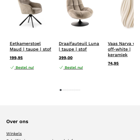
Eetkamerstoel
Draaifauteuil Luna
Vaas Narva wit
Maud | taupe | stof
| taupe | stof
off-white |
keramiek
199,95
399,00
74,95
Bestel nu!
Bestel nu!
1
2
3
4
5
6
7
8
9
10
11
12
Over ons
Winkels